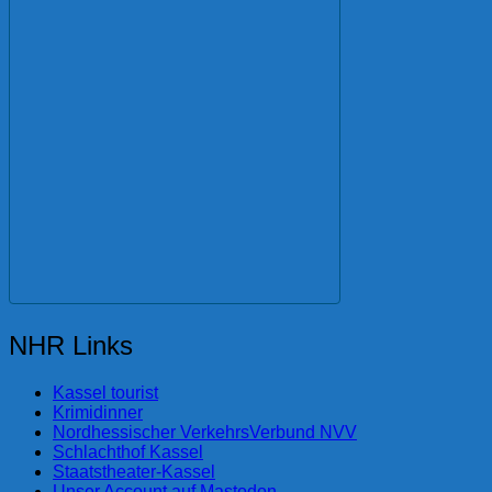
NHR Links
Kassel tourist
Krimidinner
Nordhessischer VerkehrsVerbund NVV
Schlachthof Kassel
Staatstheater-Kassel
Unser Account auf Mastodon