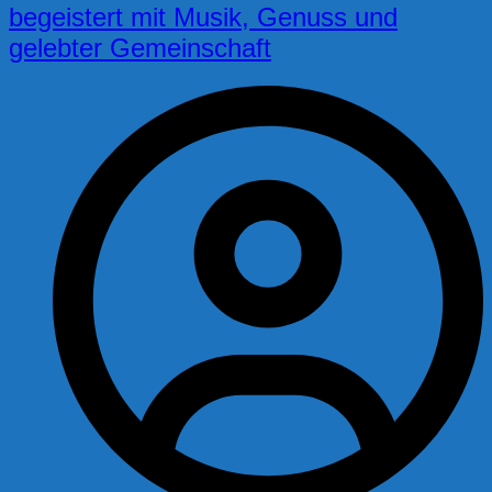
begeistert mit Musik, Genuss und
gelebter Gemeinschaft