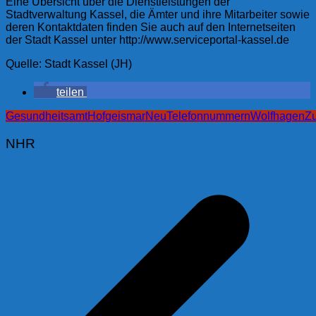
Eine Übersicht über die Dienstleistungen der
Stadtverwaltung Kassel, die Ämter und ihre Mitarbeiter sowie
deren Kontaktdaten finden Sie auch auf den Internetseiten
der Stadt Kassel unter http://www.serviceportal-kassel.de
Quelle: Stadt Kassel (JH)
teilen
Gesundheitsamt
Hofgeismar
Neu
Telefonnummern
Wolfhagen
Zu
NHR
Beitragsnavigation