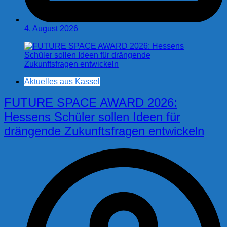
4. August 2026
Aktuelles aus Kassel
FUTURE SPACE AWARD 2026:
Hessens Schüler sollen Ideen für
drängende Zukunftsfragen entwickeln