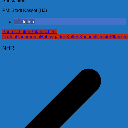
Auestadion.
PM: Stadt Kassel (HJ)
teilen
Baumschulen
Botanischen-
Garten
Gärtnereien
Hobbygärtne
Kaffee
Kuchen
Neuste
Pflanzen
NHR
Beitragsnavigation