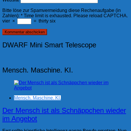
Bitte löse zur Spamvermeidung diese Rechenaufgabe (in
Zahlen):
*
Time limit is exhausted. Please reload CAPTCHA.
vier
×
=
thirty six
DWARF Mini Smart Telescope
Mensch. Maschine. KI.
Mensch. Maschine. KI.
Der Mensch ist als Schnäppchen wieder
im Angebot
Erst sollte künstliche Intelligenz ganze Berufe ersetzen. Nun