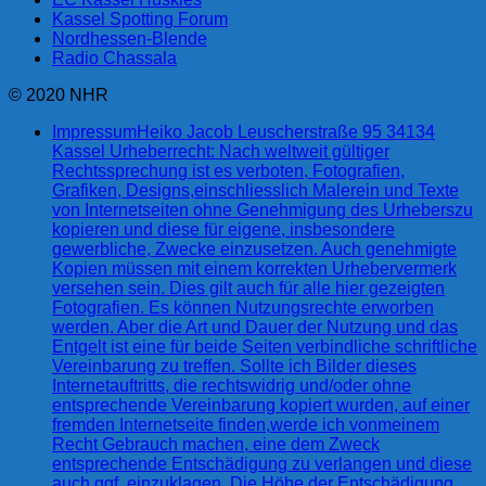
Kassel Spotting Forum
Nordhessen-Blende
Radio Chassala
© 2020 NHR
Impressum
Heiko Jacob Leuscherstraße 95 34134
Kassel Urheberrecht: Nach weltweit gültiger
Rechtssprechung ist es verboten, Fotografien,
Grafiken, Designs,einschliesslich Malerein und Texte
von Internetseiten ohne Genehmigung des Urheberszu
kopieren und diese für eigene, insbesondere
gewerbliche, Zwecke einzusetzen. Auch genehmigte
Kopien müssen mit einem korrekten Urhebervermerk
versehen sein. Dies gilt auch für alle hier gezeigten
Fotografien. Es können Nutzungsrechte erworben
werden. Aber die Art und Dauer der Nutzung und das
Entgelt ist eine für beide Seiten verbindliche schriftliche
Vereinbarung zu treffen. Sollte ich Bilder dieses
Internetauftritts, die rechtswidrig und/oder ohne
entsprechende Vereinbarung kopiert wurden, auf einer
fremden Internetseite finden,werde ich vonmeinem
Recht Gebrauch machen, eine dem Zweck
entsprechende Entschädigung zu verlangen und diese
auch ggf. einzuklagen. Die Höhe der Entschädigung