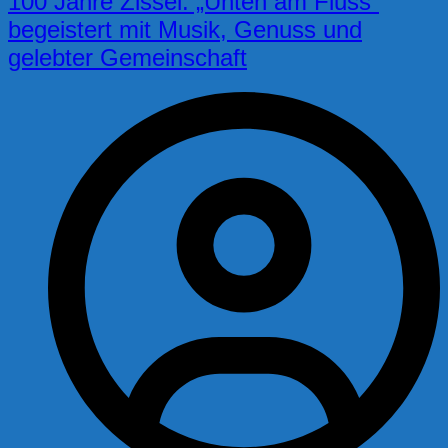
100 Jahre Zissel: „Unten am Fluss“
begeistert mit Musik, Genuss und
gelebter Gemeinschaft