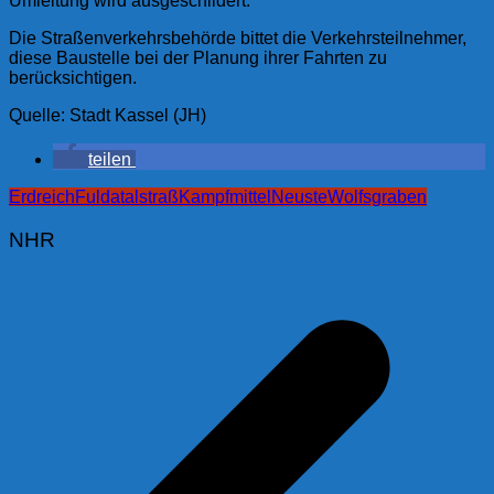
Umleitung wird ausgeschildert.
Die Straßenverkehrsbehörde bittet die Verkehrsteilnehmer,
diese Baustelle bei der Planung ihrer Fahrten zu
berücksichtigen.
Quelle: Stadt Kassel (JH)
teilen
Erdreich
Fuldatalstraß
Kampfmittel
Neuste
Wolfsgraben
NHR
Beitragsnavigation