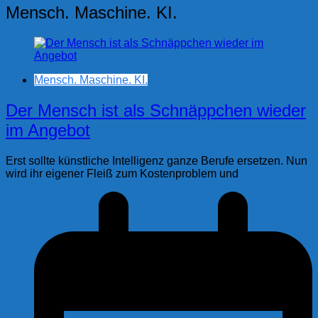
Mensch. Maschine. KI.
Mensch. Maschine. KI.
Der Mensch ist als Schnäppchen wieder
im Angebot
Erst sollte künstliche Intelligenz ganze Berufe ersetzen. Nun
wird ihr eigener Fleiß zum Kostenproblem und