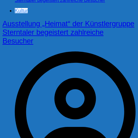
Kultur
Ausstellung „Heimat“ der Künstlergruppe
Sterntaler begeistert zahlreiche
Besucher