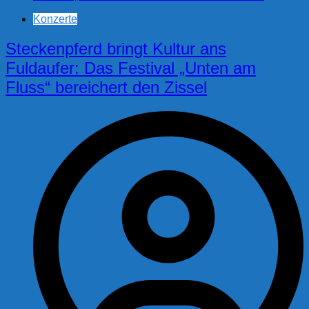
Konzerte
Steckenpferd bringt Kultur ans
Fuldaufer: Das Festival „Unten am
Fluss“ bereichert den Zissel