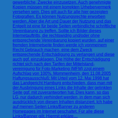
gewerbliche, Zwecke einzusetzen. Auch genehmigte
Kopien müssen mit einem korrekten Urhebervermerk
versehen sein. Dies gilt auch für alle hier gezeigten
Fotografien. Es können Nutzungsrechte erworben
werden. Aber die Art und Dauer der Nutzung und das
Entgelt ist eine für beide Seiten verbindliche schriftliche
Vereinbarung zu treffen. Sollte ich Bilder dieses
Internetauftritts, die rechtswidrig und/oder ohne
entsprechende Vereinbarung kopiert wurden, auf einer
fremden Internetseite finden,werde ich vonmeinem
Recht Gebrauch machen, eine dem Zweck
entsprechende Entschädigung zu verlangen und diese
auch ggf. einzuklagen. Die Höhe der Entschädigung
richtet sich nach den Tarifen der Mittelstand-
vereinigung für Foto-Marketing (MFM) zzgl.einem
Aufschlag von 100%. Mommenheim, den 11.08.2005
Haftungsausschluß: Mit Urteil vom 12. Mai 1998 hat
das Landgericht Hamburg entschieden, dass man mit
der Ausbringung eines Links die Inhalte der gelinkten
Seite ggf. mit zuverantworten hat. Dies kann, so das
LG, nur dadurch verhindert werden, in dem man sich
ausdrücklich von diesen Inhalten distanziert. Ich habe
auf meinen Seiten Links/Banner zu anderen
Homepages im Internet geschaltet. Für alle diese
Links/Banner gilt: Hiermit erkläre…