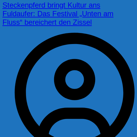
Steckenpferd bringt Kultur ans
Fuldaufer: Das Festival „Unten am
Fluss“ bereichert den Zissel