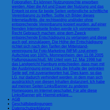
Fotografien. Es können Nutzungsrechte erworben
werden. Aber die Art und Dauer der Nutzung und das
Entgelt ist eine für beide Seiten verbindliche schriftliche
Vereinbarung zu treffen. Sollte ich Bilder dieses
Internetauftritts, die rechtswidrig und/oder ohne
entsprechende Vereinbarung kopiert wurden, auf einer
fremden Internetseite finden,werde ich vonmeinem
Recht Gebrauch machen, eine dem Zweck
entsprechende Entschädigung zu verlangen und diese
auch ggf. einzuklagen. Die Höhe der Entschädigung
richtet sich nach den Tarifen der Mittelstand-
vereinigung für Foto-Marketing (MFM) zzgl.einem
Aufschlag von 100%. Mommenheim, den 11.08.2005
Haftungsausschluß: Mit Urteil vom 12. Mai 1998 hat
das Landgericht Hamburg entschieden, dass man mit
der Ausbringung eines Links die Inhalte der gelinkten
Seite ggf. mit zuverantworten hat. Dies kann, so das
LG, nur dadurch verhindert werden, in dem man sich
ausdrücklich von diesen Inhalten distanziert. Ich habe
auf meinen Seiten Links/Banner zu anderen
Homepages im Internet geschaltet. Für alle diese
Links/Banner gilt: Hiermit erkläre…
AGB
Geschäftsbedingungen
Datenschutzerklärung