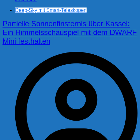
Deep-Sky mit Smart-Teleskopen
Partielle Sonnenfinsternis über Kassel:
Ein Himmelsschauspiel mit dem DWARF
Mini festhalten