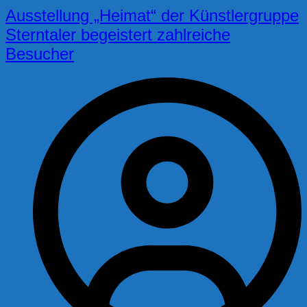
Ausstellung „Heimat“ der Künstlergruppe
Sterntaler begeistert zahlreiche
Besucher