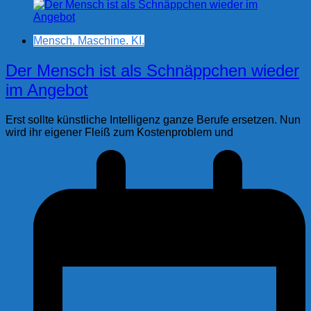
Mensch. Maschine. KI.
Der Mensch ist als Schnäppchen wieder
im Angebot
Erst sollte künstliche Intelligenz ganze Berufe ersetzen. Nun
wird ihr eigener Fleiß zum Kostenproblem und