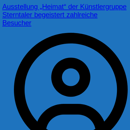
Ausstellung „Heimat“ der Künstlergruppe
Sterntaler begeistert zahlreiche
Besucher