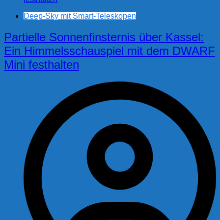
Deep-Sky mit Smart-Teleskopen
Partielle Sonnenfinsternis über Kassel:
Ein Himmelsschauspiel mit dem DWARF
Mini festhalten