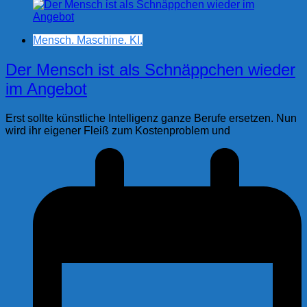
Mensch. Maschine. KI.
Der Mensch ist als Schnäppchen wieder
im Angebot
Erst sollte künstliche Intelligenz ganze Berufe ersetzen. Nun
wird ihr eigener Fleiß zum Kostenproblem und