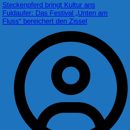
Steckenpferd bringt Kultur ans
Fuldaufer: Das Festival „Unten am
Fluss“ bereichert den Zissel