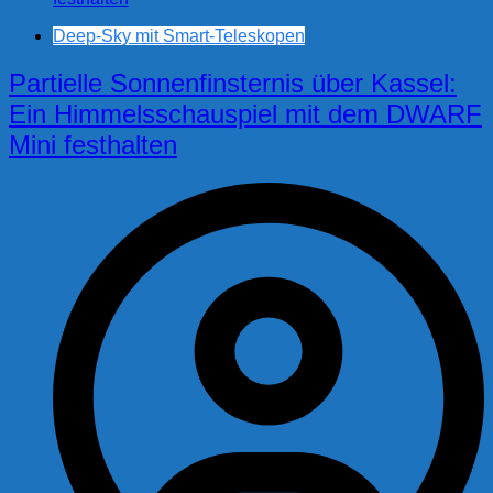
Deep-Sky mit Smart-Teleskopen
Partielle Sonnenfinsternis über Kassel:
Ein Himmelsschauspiel mit dem DWARF
Mini festhalten