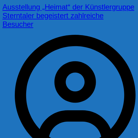
Ausstellung „Heimat“ der Künstlergruppe
Sterntaler begeistert zahlreiche
Besucher