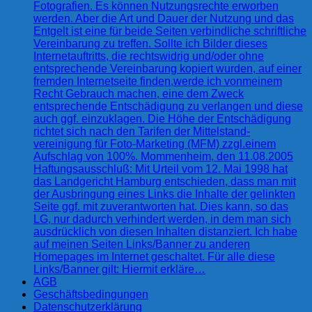
Fotografien. Es können Nutzungsrechte erworben
werden. Aber die Art und Dauer der Nutzung und das
Entgelt ist eine für beide Seiten verbindliche schriftliche
Vereinbarung zu treffen. Sollte ich Bilder dieses
Internetauftritts, die rechtswidrig und/oder ohne
entsprechende Vereinbarung kopiert wurden, auf einer
fremden Internetseite finden,werde ich vonmeinem
Recht Gebrauch machen, eine dem Zweck
entsprechende Entschädigung zu verlangen und diese
auch ggf. einzuklagen. Die Höhe der Entschädigung
richtet sich nach den Tarifen der Mittelstand-
vereinigung für Foto-Marketing (MFM) zzgl.einem
Aufschlag von 100%. Mommenheim, den 11.08.2005
Haftungsausschluß: Mit Urteil vom 12. Mai 1998 hat
das Landgericht Hamburg entschieden, dass man mit
der Ausbringung eines Links die Inhalte der gelinkten
Seite ggf. mit zuverantworten hat. Dies kann, so das
LG, nur dadurch verhindert werden, in dem man sich
ausdrücklich von diesen Inhalten distanziert. Ich habe
auf meinen Seiten Links/Banner zu anderen
Homepages im Internet geschaltet. Für alle diese
Links/Banner gilt: Hiermit erkläre…
AGB
Geschäftsbedingungen
Datenschutzerklärung