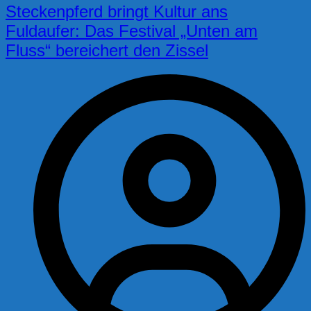
Steckenpferd bringt Kultur ans
Fuldaufer: Das Festival „Unten am
Fluss“ bereichert den Zissel