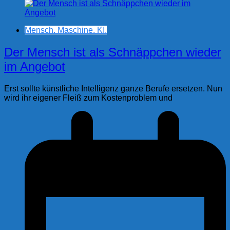
Mensch. Maschine. KI.
Der Mensch ist als Schnäppchen wieder
im Angebot
Erst sollte künstliche Intelligenz ganze Berufe ersetzen. Nun
wird ihr eigener Fleiß zum Kostenproblem und