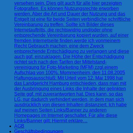
versehen sein. Dies gilt auch für alle hier gezeigten
Fotografien. Es können Nutzungsrechte erworben
werden. Aber die Art und Dauer der Nutzung und das
Entgelt ist eine für beide Seiten verbindliche schriftliche
Vereinbarung zu treffen. Sollte ich Bilder dieses
Internetauftritts, die rechtswidrig und/oder ohne
entsprechende Vereinbarung kopiert wurden, auf einer
fremden Internetseite finden,werde ich vonmeinem
Recht Gebrauch machen, eine dem Zweck
entsprechende Entschädigung zu verlangen und diese
auch ggf. einzuklagen. Die Höhe der Entschädigung
richtet sich nach den Tarifen der Mittelstand-
vereinigung für Foto-Marketing (MFM) zzgl.einem
Aufschlag von 100%. Mommenheim, den 11.08.2005
Haftungsausschluß: Mit Urteil vom 12. Mai 1998 hat
das Landgericht Hamburg entschieden, dass man mit
der Ausbringung eines Links die Inhalte der gelinkten
Seite ggf. mit zuverantworten hat. Dies kann, so das
LG, nur dadurch verhindert werden, in dem man sich
ausdrücklich von diesen Inhalten distanziert. Ich habe
auf meinen Seiten Links/Banner zu anderen
Homepages im Internet geschaltet. Für alle diese
Links/Banner gilt: Hiermit erkläre…
AGB
Geschäftsbedingungen