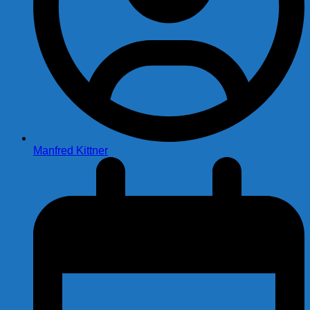
Manfred Kittner