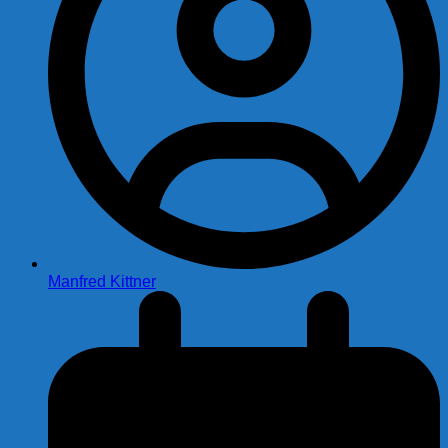
Manfred Kittner