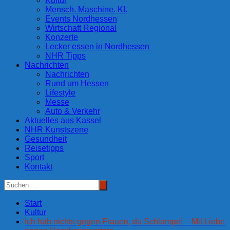
Kultur
Mensch. Maschine. KI.
Events Nordhessen
Wirtschaft Regional
Konzerte
Lecker essen in Nordhessen
NHR Tipps
Nachrichten
Nachrichten
Rund um Hessen
Lifestyle
Messe
Auto & Verkehr
Aktuelles aus Kassel
NHR Kunstszene
Gesundheit
Reisetipps
Sport
Kontakt
Start
Kultur
Ich hab nichts gegen Frauen, du Schlampe! – Mit Liebe