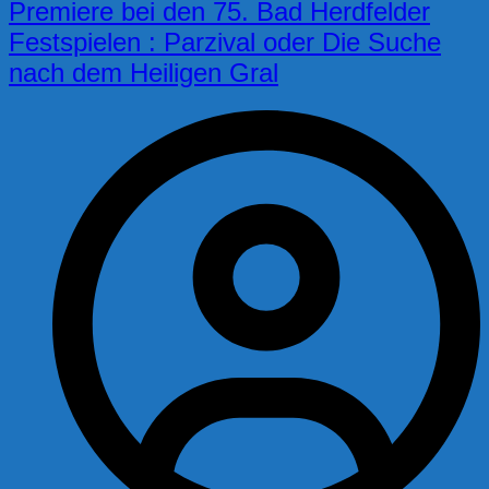
Premiere bei den 75. Bad Herdfelder
Festspielen : Parzival oder Die Suche
nach dem Heiligen Gral