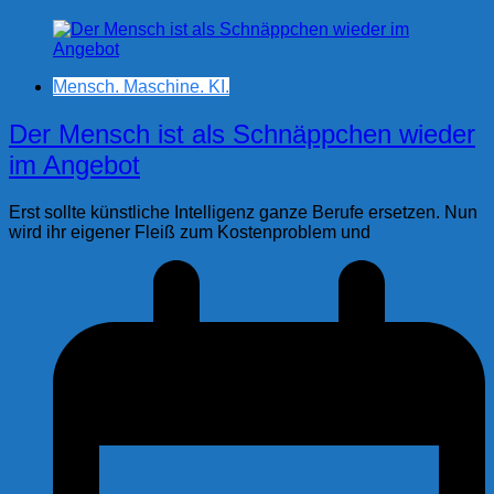
Mensch. Maschine. KI.
Der Mensch ist als Schnäppchen wieder
im Angebot
Erst sollte künstliche Intelligenz ganze Berufe ersetzen. Nun
wird ihr eigener Fleiß zum Kostenproblem und