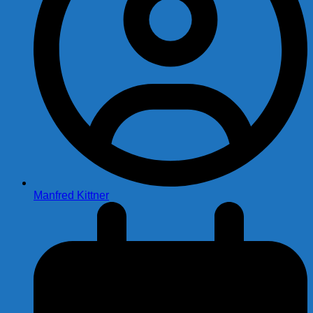
Manfred Kittner