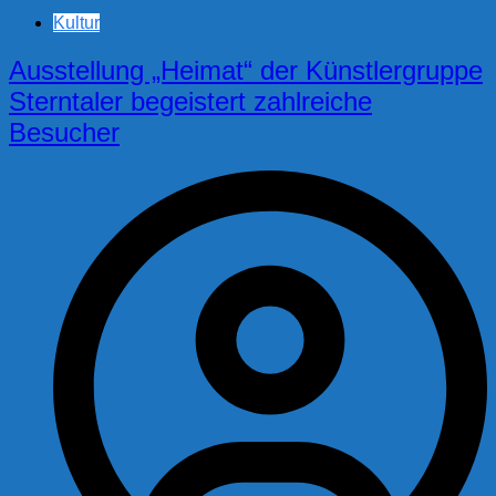
Kultur
Ausstellung „Heimat“ der Künstlergruppe
Sterntaler begeistert zahlreiche
Besucher