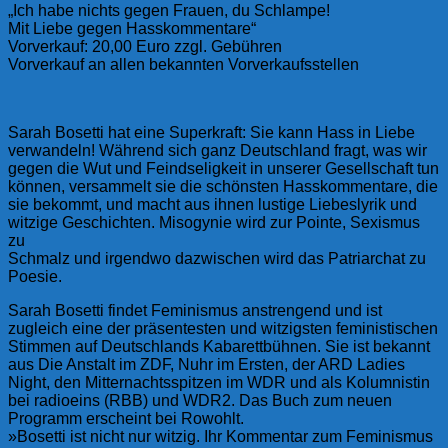
„Ich habe nichts gegen Frauen, du Schlampe!
Mit Liebe gegen Hasskommentare“
Vorverkauf: 20,00 Euro zzgl. Gebühren
Vorverkauf an allen bekannten Vorverkaufsstellen
Sarah Bosetti hat eine Superkraft: Sie kann Hass in Liebe
verwandeln! Während sich ganz
Deutschland fragt, was wir
gegen die Wut und Feindseligkeit in unserer Gesellschaft tun
können, versammelt sie die schönsten Hasskommentare, die
sie bekommt, und macht aus
ihnen lustige Liebeslyrik und
witzige Geschichten. Misogynie wird zur Pointe, Sexismus
zu
Schmalz und irgendwo dazwischen wird das Patriarchat zu
Poesie.
Sarah Bosetti findet Feminismus anstrengend und ist
zugleich eine der präsentesten und
witzigsten feministischen
Stimmen auf Deutschlands Kabarettbühnen. Sie ist bekannt
aus
Die Anstalt im ZDF, Nuhr im Ersten, der ARD Ladies
Night, den Mitternachtsspitzen im
WDR und als Kolumnistin
bei radioeins (RBB) und WDR2. Das Buch zum neuen
Programm erscheint bei Rowohlt.
»Bosetti ist nicht nur witzig. Ihr Kommentar zum Feminismus