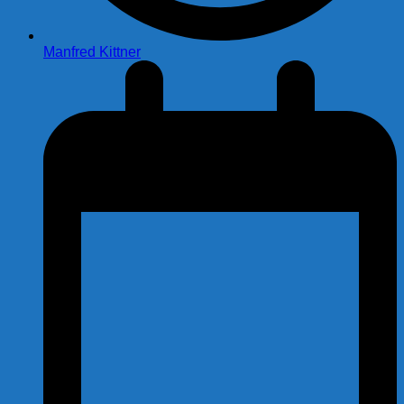
Manfred Kittner