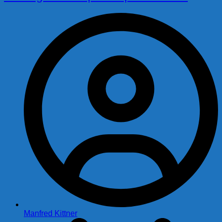
Manfred Kittner