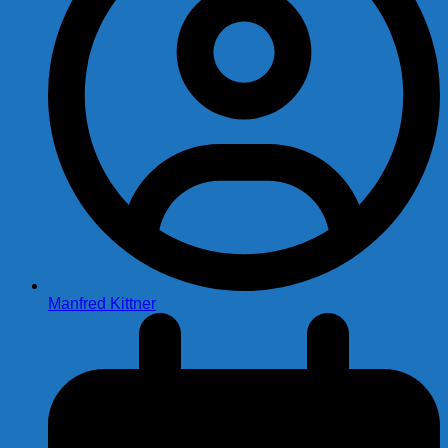
Manfred Kittner