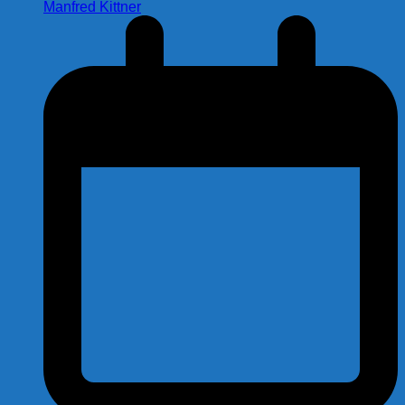
Manfred Kittner