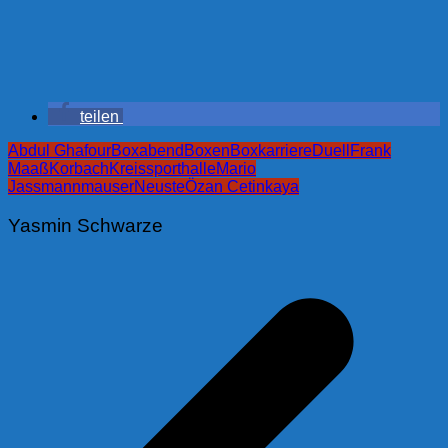
teilen
Abdul Ghafour
Boxabend
Boxen
Boxkarriere
Duell
Frank
Maaß
Korbach
Kreissporthalle
Mario
Jassmann
mauser
Neuste
Özan Cetinkaya
Yasmin Schwarze
Beitragsnavigation