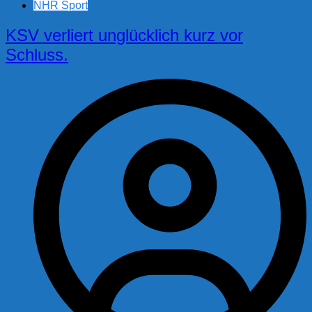
NHR Sport
KSV verliert unglücklich kurz vor
Schluss.