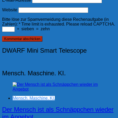
E-Mail-Adresse
Website
Bitte löse zur Spamvermeidung diese Rechenaufgabe (in
Zahlen):
*
Time limit is exhausted. Please reload CAPTCHA.
+
sieben
=
zehn
DWARF Mini Smart Telescope
Mensch. Maschine. KI.
Mensch. Maschine. KI.
Der Mensch ist als Schnäppchen wieder
im Angebot