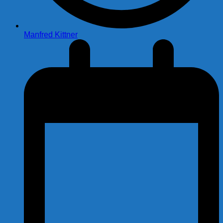
Manfred Kittner