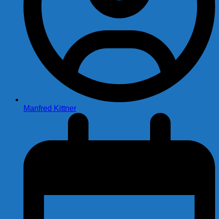
Manfred Kittner