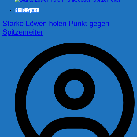
NHR Sport
Starke Löwen holen Punkt gegen
Spitzenreiter