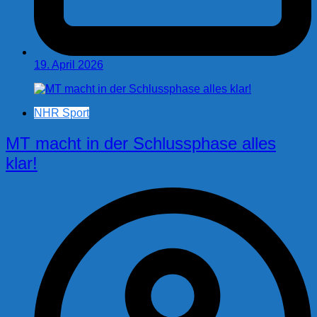
19. April 2026
NHR Sport
MT macht in der Schlussphase alles
klar!