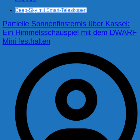
Deep-Sky mit Smart-Teleskopen
Partielle Sonnenfinsternis über Kassel:
Ein Himmelsschauspiel mit dem DWARF
Mini festhalten