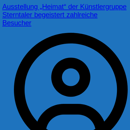
Ausstellung „Heimat“ der Künstlergruppe
Sterntaler begeistert zahlreiche
Besucher