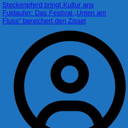
Steckenpferd bringt Kultur ans
Fuldaufer: Das Festival „Unten am
Fluss“ bereichert den Zissel