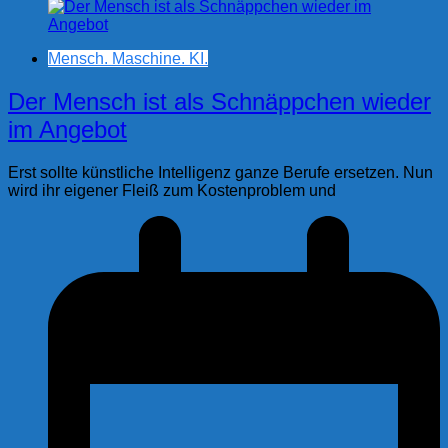
Mensch. Maschine. KI.
Der Mensch ist als Schnäppchen wieder
im Angebot
Erst sollte künstliche Intelligenz ganze Berufe ersetzen. Nun
wird ihr eigener Fleiß zum Kostenproblem und