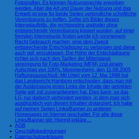
Fotografien. Es können Nutzungsrechte erworben
werden. Aber die Art und Dauer der Nutzung und das
Entgelt ist eine für beide Seiten verbindliche schriftliche
Vereinbarung zu treffen. Sollte ich Bilder dieses
Internetauftritts, die rechtswidrig und/oder ohne
entsprechende Vereinbarung kopiert wurden, auf einer
fremden Internetseite finden,werde ich vonmeinem
Recht Gebrauch machen, eine dem Zweck
entsprechende Entschädigung zu verlangen und diese
auch ggf. einzuklagen. Die Höhe der Entschädigung
richtet sich nach den Tarifen der Mittelstand-
vereinigung für Foto-Marketing (MFM) zzgl.einem
Aufschlag von 100%. Mommenheim, den 11.08.2005
Haftungsausschluß: Mit Urteil vom 12. Mai 1998 hat
das Landgericht Hamburg entschieden, dass man mit
der Ausbringung eines Links die Inhalte der gelinkten
Seite ggf. mit zuverantworten hat. Dies kann, so das
LG, nur dadurch verhindert werden, in dem man sich
ausdrücklich von diesen Inhalten distanziert. Ich habe
auf meinen Seiten Links/Banner zu anderen
Homepages im Internet geschaltet. Für alle diese
Links/Banner gilt: Hiermit erkläre…
AGB
Geschäftsbedingungen
Datenschutzerklärung