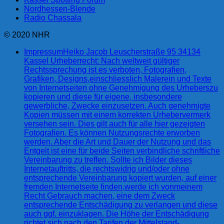
Nordhessen-Blende
Radio Chassala
© 2020 NHR
Impressum
Heiko Jacob Leuscherstraße 95 34134
Kassel Urheberrecht: Nach weltweit gültiger
Rechtssprechung ist es verboten, Fotografien,
Grafiken, Designs,einschliesslich Malerein und Texte
von Internetseiten ohne Genehmigung des Urheberszu
kopieren und diese für eigene, insbesondere
gewerbliche, Zwecke einzusetzen. Auch genehmigte
Kopien müssen mit einem korrekten Urhebervermerk
versehen sein. Dies gilt auch für alle hier gezeigten
Fotografien. Es können Nutzungsrechte erworben
werden. Aber die Art und Dauer der Nutzung und das
Entgelt ist eine für beide Seiten verbindliche schriftliche
Vereinbarung zu treffen. Sollte ich Bilder dieses
Internetauftritts, die rechtswidrig und/oder ohne
entsprechende Vereinbarung kopiert wurden, auf einer
fremden Internetseite finden,werde ich vonmeinem
Recht Gebrauch machen, eine dem Zweck
entsprechende Entschädigung zu verlangen und diese
auch ggf. einzuklagen. Die Höhe der Entschädigung
richtet sich nach den Tarifen der Mittelstand-