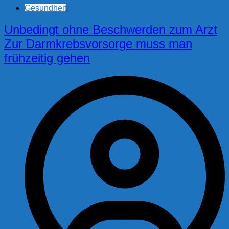
Gesundheit
Unbedingt ohne Beschwerden zum Arzt
Zur Darmkrebsvorsorge muss man
frühzeitig gehen