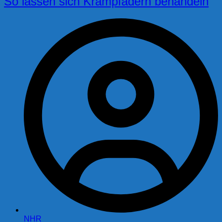
So lassen sich Krampfadern behandeln
NHR