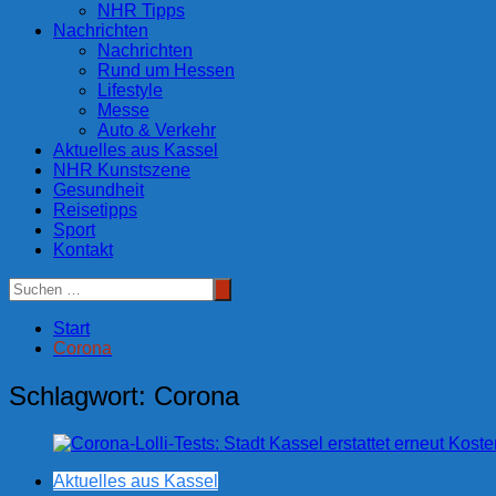
NHR Tipps
Nachrichten
Nachrichten
Rund um Hessen
Lifestyle
Messe
Auto & Verkehr
Aktuelles aus Kassel
NHR Kunstszene
Gesundheit
Reisetipps
Sport
Kontakt
Start
Corona
Schlagwort:
Corona
Aktuelles aus Kassel