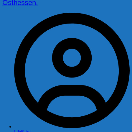
Osthessen.
L.Müller