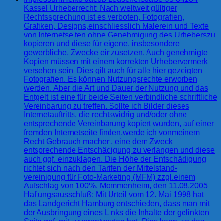
Kassel Urheberrecht: Nach weltweit gültiger
Rechtssprechung ist es verboten, Fotografien,
Grafiken, Designs,einschliesslich Malerein und Texte
von Internetseiten ohne Genehmigung des Urheberszu
kopieren und diese für eigene, insbesondere
gewerbliche, Zwecke einzusetzen. Auch genehmigte
Kopien müssen mit einem korrekten Urhebervermerk
versehen sein. Dies gilt auch für alle hier gezeigten
Fotografien. Es können Nutzungsrechte erworben
werden. Aber die Art und Dauer der Nutzung und das
Entgelt ist eine für beide Seiten verbindliche schriftliche
Vereinbarung zu treffen. Sollte ich Bilder dieses
Internetauftritts, die rechtswidrig und/oder ohne
entsprechende Vereinbarung kopiert wurden, auf einer
fremden Internetseite finden,werde ich vonmeinem
Recht Gebrauch machen, eine dem Zweck
entsprechende Entschädigung zu verlangen und diese
auch ggf. einzuklagen. Die Höhe der Entschädigung
richtet sich nach den Tarifen der Mittelstand-
vereinigung für Foto-Marketing (MFM) zzgl.einem
Aufschlag von 100%. Mommenheim, den 11.08.2005
Haftungsausschluß: Mit Urteil vom 12. Mai 1998 hat
das Landgericht Hamburg entschieden, dass man mit
der Ausbringung eines Links die Inhalte der gelinkten