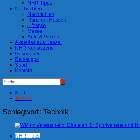
NHR Tipps
Nachrichten
Nachrichten
Rund um Hessen
Lifestyle
Messe
Auto & Verkehr
Aktuelles aus Kassel
NHR Kunstszene
Gesundheit
Reisetipps
Sport
Kontakt
Start
Technik
Schlagwort:
Technik
NHR Tipps