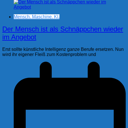
Mensch. Maschine. KI.
Der Mensch ist als Schnäppchen wieder
im Angebot
Erst sollte künstliche Intelligenz ganze Berufe ersetzen. Nun
wird ihr eigener Fleiß zum Kostenproblem und