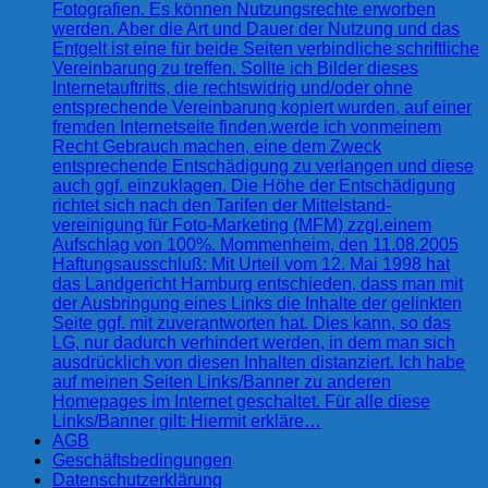
Fotografien. Es können Nutzungsrechte erworben
werden. Aber die Art und Dauer der Nutzung und das
Entgelt ist eine für beide Seiten verbindliche schriftliche
Vereinbarung zu treffen. Sollte ich Bilder dieses
Internetauftritts, die rechtswidrig und/oder ohne
entsprechende Vereinbarung kopiert wurden, auf einer
fremden Internetseite finden,werde ich vonmeinem
Recht Gebrauch machen, eine dem Zweck
entsprechende Entschädigung zu verlangen und diese
auch ggf. einzuklagen. Die Höhe der Entschädigung
richtet sich nach den Tarifen der Mittelstand-
vereinigung für Foto-Marketing (MFM) zzgl.einem
Aufschlag von 100%. Mommenheim, den 11.08.2005
Haftungsausschluß: Mit Urteil vom 12. Mai 1998 hat
das Landgericht Hamburg entschieden, dass man mit
der Ausbringung eines Links die Inhalte der gelinkten
Seite ggf. mit zuverantworten hat. Dies kann, so das
LG, nur dadurch verhindert werden, in dem man sich
ausdrücklich von diesen Inhalten distanziert. Ich habe
auf meinen Seiten Links/Banner zu anderen
Homepages im Internet geschaltet. Für alle diese
Links/Banner gilt: Hiermit erkläre…
AGB
Geschäftsbedingungen
Datenschutzerklärung