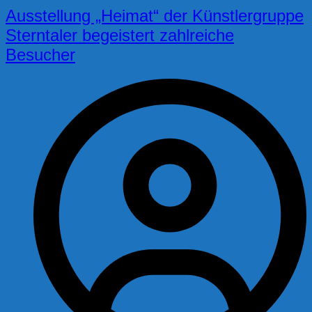
Ausstellung „Heimat“ der Künstlergruppe
Sterntaler begeistert zahlreiche
Besucher