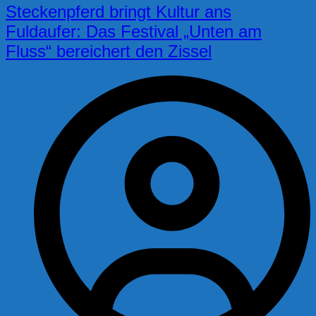
Steckenpferd bringt Kultur ans
Fuldaufer: Das Festival „Unten am
Fluss“ bereichert den Zissel