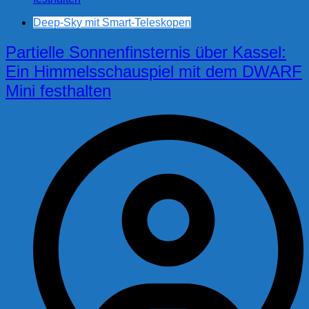
Deep-Sky mit Smart-Teleskopen
Partielle Sonnenfinsternis über Kassel:
Ein Himmelsschauspiel mit dem DWARF
Mini festhalten