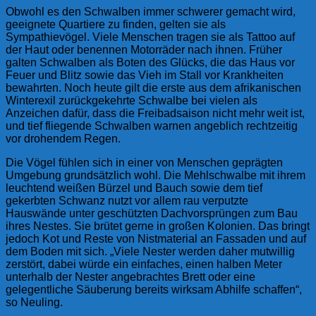
Obwohl es den Schwalben immer schwerer gemacht wird,
geeignete Quartiere zu finden, gelten sie als
Sympathievögel. Viele Menschen tragen sie als Tattoo auf
der Haut oder benennen Motorräder nach ihnen. Früher
galten Schwalben als Boten des Glücks, die das Haus vor
Feuer und Blitz sowie das Vieh im Stall vor Krankheiten
bewahrten. Noch heute gilt die erste aus dem afrikanischen
Winterexil zurückgekehrte Schwalbe bei vielen als
Anzeichen dafür, dass die Freibadsaison nicht mehr weit ist,
und tief fliegende Schwalben warnen angeblich rechtzeitig
vor drohendem Regen.
Die Vögel fühlen sich in einer von Menschen geprägten
Umgebung grundsätzlich wohl. Die Mehlschwalbe mit ihrem
leuchtend weißen Bürzel und Bauch sowie dem tief
gekerbten Schwanz nutzt vor allem rau verputzte
Hauswände unter geschützten Dachvorsprüngen zum Bau
ihres Nestes. Sie brütet gerne in großen Kolonien. Das bringt
jedoch Kot und Reste von Nistmaterial an Fassaden und auf
dem Boden mit sich. „Viele Nester werden daher mutwillig
zerstört, dabei würde ein einfaches, einen halben Meter
unterhalb der Nester angebrachtes Brett oder eine
gelegentliche Säuberung bereits wirksam Abhilfe schaffen“,
so Neuling.