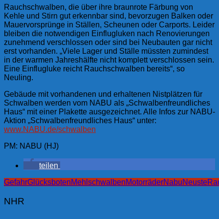
Rauchschwalben, die über ihre braunrote Färbung von
Kehle und Stirn gut erkennbar sind, bevorzugen Balken oder
Mauervorsprünge in Ställen, Scheunen oder Carports. Leider
bleiben die notwendigen Einflugluken nach Renovierungen
zunehmend verschlossen oder sind bei Neubauten gar nicht
erst vorhanden. „Viele Lager und Ställe müssten zumindest
in der warmen Jahreshälfte nicht komplett verschlossen sein.
Eine Einflugluke reicht Rauchschwalben bereits“, so
Neuling.
Gebäude mit vorhandenen und erhaltenen Nistplätzen für
Schwalben werden vom NABU als „Schwalbenfreundliches
Haus“ mit einer Plakette ausgezeichnet. Alle Infos zur NABU-
Aktion „Schwalbenfreundliches Haus“ unter:
www.NABU.de/schwalben
PM: NABU (HJ)
teilen
Gefahr
Glücksboten
Mehlschwalben
Motorräder
Nabu
Neuste
Ra
NHR