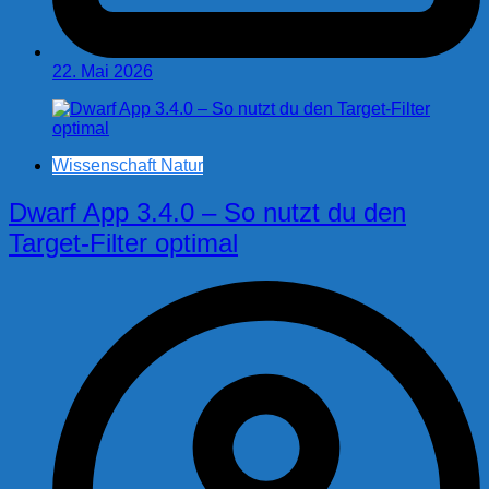
22. Mai 2026
Wissenschaft Natur
Dwarf App 3.4.0 – So nutzt du den
Target-Filter optimal