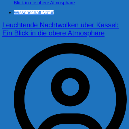
Wissenschaft Natur
Leuchtende Nachtwolken über Kassel:
Ein Blick in die obere Atmosphäre