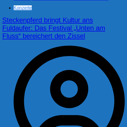
Konzerte
Steckenpferd bringt Kultur ans
Fuldaufer: Das Festival „Unten am
Fluss“ bereichert den Zissel