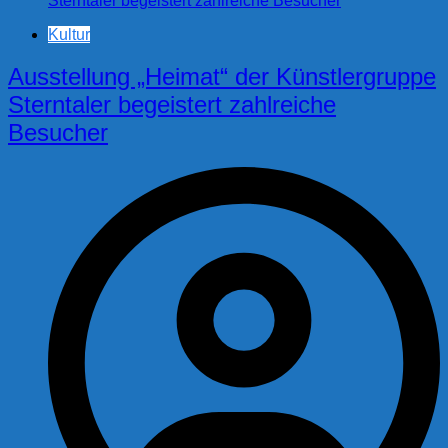
Kultur
Ausstellung „Heimat“ der Künstlergruppe
Sterntaler begeistert zahlreiche
Besucher