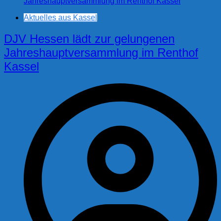
Aktuelles aus Kassel
DJV Hessen lädt zur gelungenen
Jahreshauptversammlung im Renthof
Kassel