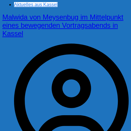
Aktuelles aus Kassel
Malwida von Meysenbug im Mittelpunkt
eines bewegenden Vortragsabends in
Kassel