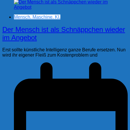
Mensch. Maschine. KI.
Der Mensch ist als Schnäppchen wieder
im Angebot
Erst sollte künstliche Intelligenz ganze Berufe ersetzen. Nun
wird ihr eigener Fleiß zum Kostenproblem und