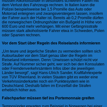
müssen Alkoholsünder in besonders schweren Fällen mit
dem Verlust des Fahrzeugs rechnen. In Italien kann die
Polizei beispielsweise bei 1,5 Promille das Auto oder
Motorrad enteignen und zwangsversteigern lassen, insofern
der Fahrer auch der Halter ist. Bereits ab 0,2 Promille dürfen
die norwegischen Ordnungshüter ein Bußgeld in Höhe von
600 Euro und mehr verhängen. Mit einer Gefängnisstrafe
müssen stark alkoholisierte Fahrer etwa in Schweden, Polen
oder Spanien rechnen.
Vor dem Start über Regeln des Reiselands informieren
„Um teure und ärgerliche Strafen zu vermeiden sollten sich
Autourlauber vor dem Start genau über die Regeln im
Reiseland informieren. Denn: Unwissen schützt nicht vor
Strafe. Auf Nummer sicher geht, wer sich bei den Konsulaten
oder Fremdenverkehrsämtern Infos über die jeweiligen
Länder besorgt“, sagt Hans-Ulrich Sander, Kraftfahrtexperte
von TÜV Rheinland. In vielen Staaten gibt es weder eine
Verkehrssünderkartei noch ein Punktesystem wie in
Deutschland. Deshalb fallen im Einzelfall die Strafen
erheblich höher aus.
Falschparker müssen tief ins Portemonnaie greifen
Temposünder erwarten zum Beispiel in Norwegen bei einer