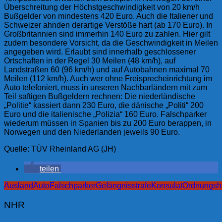
Überschreitung der Höchstgeschwindigkeit von 20 km/h
Bußgelder von mindestens 420 Euro. Auch die Italiener und
Schweizer ahnden derartige Verstöße hart (ab 170 Euro). In
Großbritannien sind immerhin 140 Euro zu zahlen. Hier gilt
zudem besondere Vorsicht, da die Geschwindigkeit in Meilen
angegeben wird. Erlaubt sind innerhalb geschlossener
Ortschaften in der Regel 30 Meilen (48 km/h), auf
Landstraßen 60 (96 km/h) und auf Autobahnen maximal 70
Meilen (112 km/h). Auch wer ohne Freisprecheinrichtung im
Auto telefoniert, muss in unseren Nachbarländern mit zum
Teil saftigen Bußgeldern rechnen: Die niederländische
„Politie“ kassiert dann 230 Euro, die dänische „Politi“ 200
Euro und die italienische „Polizia“ 160 Euro. Falschparker
wiederum müssen in Spanien bis zu 200 Euro berappen, in
Norwegen und den Niederlanden jeweils 90 Euro.
Quelle: TÜV Rheinland AG (JH)
teilen
Ausland
Auto
Falschparker
Gefängnisstrafe
Konsulat
Ordnungsh
NHR