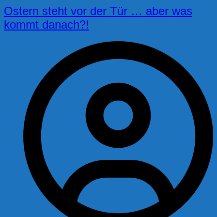
Ostern steht vor der Tür … aber was
kommt danach?!