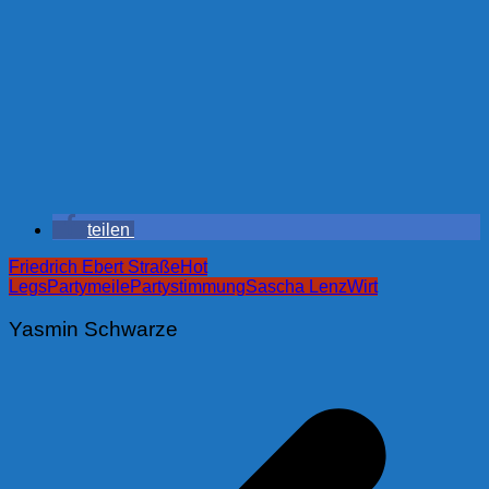
teilen
Friedrich Ebert Straße
Hot
Legs
Partymeile
Partystimmung
Sascha Lenz
Wirt
Yasmin Schwarze
Beitragsnavigation