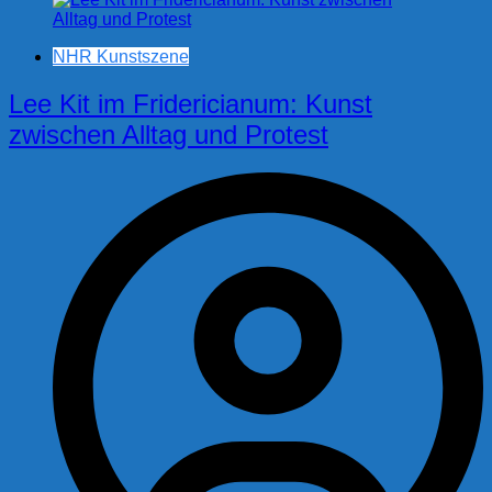
NHR Kunstszene
Lee Kit im Fridericianum: Kunst
zwischen Alltag und Protest