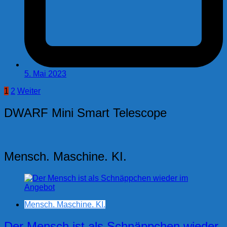
5. Mai 2023
Seitennummerierung
1
2
Weiter
der
DWARF Mini Smart Telescope
Beiträge
Mensch. Maschine. KI.
Mensch. Maschine. KI.
Der Mensch ist als Schnäppchen wieder