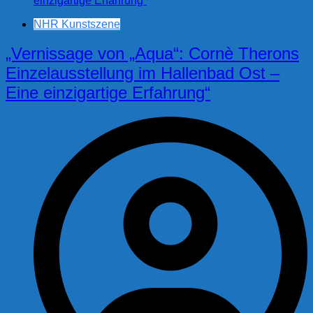
NHR Kunstszene
„Vernissage von „Aqua“: Cornè Therons
Einzelausstellung im Hallenbad Ost –
Eine einzigartige Erfahrung“