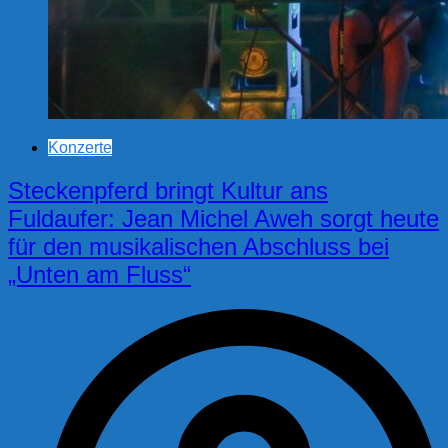
Konzerte
Steckenpferd bringt Kultur ans
Fuldaufer: Jean Michel Aweh sorgt heute
für den musikalischen Abschluss bei
„Unten am Fluss“