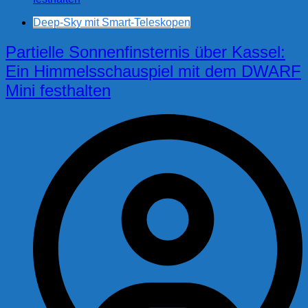
Deep-Sky mit Smart-Teleskopen
Partielle Sonnenfinsternis über Kassel:
Ein Himmelsschauspiel mit dem DWARF
Mini festhalten