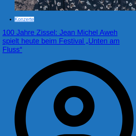
Konzerte
100 Jahre Zissel: Jean Michel Aweh
spielt heute beim Festival „Unten am
Fluss“