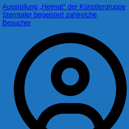
Ausstellung „Heimat“ der Künstlergruppe
Sterntaler begeistert zahlreiche
Besucher