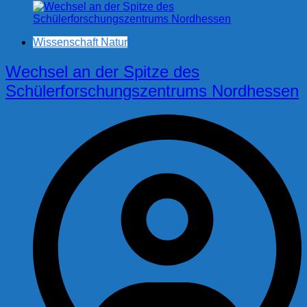
Wissenschaft Natur
Wechsel an der Spitze des
Schülerforschungszentrums Nordhessen