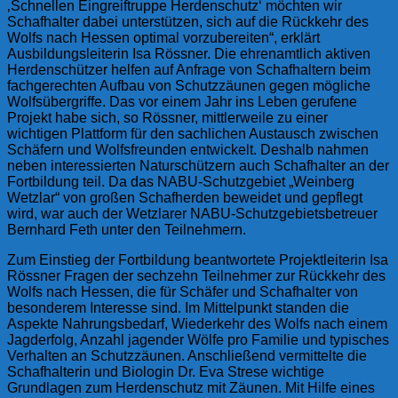
‚Schnellen Eingreiftruppe Herdenschutz‘ möchten wir
Schafhalter dabei unterstützen, sich auf die Rückkehr des
Wolfs nach Hessen optimal vorzubereiten“, erklärt
Ausbildungsleiterin Isa Rössner. Die ehrenamtlich aktiven
Herdenschützer helfen auf Anfrage von Schafhaltern beim
fachgerechten Aufbau von Schutzzäunen gegen mögliche
Wolfsübergriffe. Das vor einem Jahr ins Leben gerufene
Projekt habe sich, so Rössner, mittlerweile zu einer
wichtigen Plattform für den sachlichen Austausch zwischen
Schäfern und Wolfsfreunden entwickelt. Deshalb nahmen
neben interessierten Naturschützern auch Schafhalter an der
Fortbildung teil. Da das NABU-Schutzgebiet „Weinberg
Wetzlar“ von großen Schafherden beweidet und gepflegt
wird, war auch der Wetzlarer NABU-Schutzgebietsbetreuer
Bernhard Feth unter den Teilnehmern.
Zum Einstieg der Fortbildung beantwortete Projektleiterin Isa
Rössner Fragen der sechzehn Teilnehmer zur Rückkehr des
Wolfs nach Hessen, die für Schäfer und Schafhalter von
besonderem Interesse sind. Im Mittelpunkt standen die
Aspekte Nahrungsbedarf, Wiederkehr des Wolfs nach einem
Jagderfolg, Anzahl jagender Wölfe pro Familie und typisches
Verhalten an Schutzzäunen. Anschließend vermittelte die
Schafhalterin und Biologin Dr. Eva Strese wichtige
Grundlagen zum Herdenschutz mit Zäunen. Mit Hilfe eines