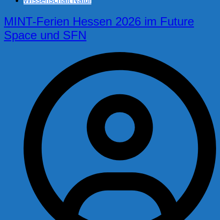
Wissenschaft Natur
MINT-Ferien Hessen 2026 im Future
Space und SFN