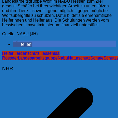
Landesarbeitsgruppe Wolf im NABU Hessen zum Ziel
gesetzt, Schäfer bei ihrer wichtigen Arbeit zu unterstützen
und ihre Tiere – soweit irgend möglich – gegen mögliche
Wolfsübergriffe zu schützen. Dafür bildet sie ehrenamtliche
Helferinnen und Helfer aus. Die Schulungen werden vom
hessischen Umweltministerium finanziell unterstützt.
Quelle: NABU (JH)
teilen
Helfer
Herdenschutz
Hessen
Isa
Rössner
Landesarbeitsgruppe
Nabu
Naturschutz
Schafe
Schutz
NHR
Beitragsnavigation