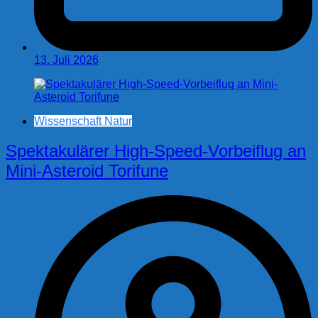
13. Juli 2026
Wissenschaft Natur
Spektakulärer High-Speed-Vorbeiflug an
Mini-Asteroid Torifune