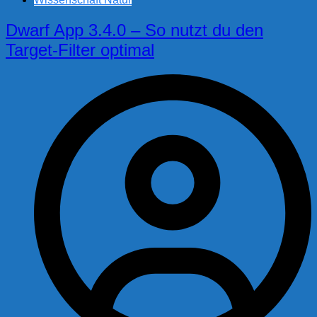
Dwarf App 3.4.0 – So nutzt du den
Target-Filter optimal