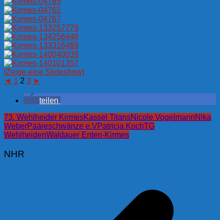
[Zeige eine Slideshow]
◄
1
2
3
►
teilen
73. Wehlheider Kirmes
Kassel Titans
Nicole Vogelmann
Nika
Weber
Pääreschwänze e.V
Patricia Koch
TG
Wehlheiden
Waldauer Enten-Kirmes
NHR
Beitragsnavigation