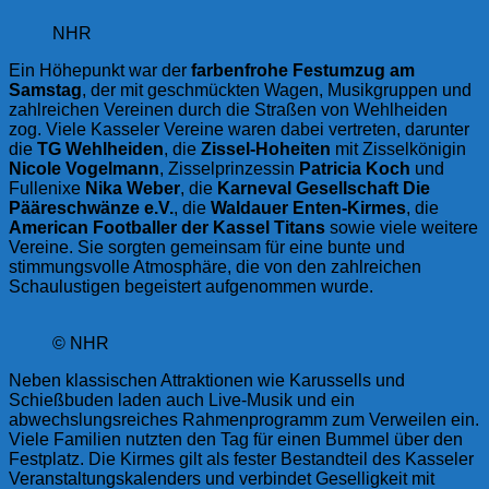
NHR
Ein Höhepunkt war der
farbenfrohe Festumzug am
Samstag
, der mit geschmückten Wagen, Musikgruppen und
zahlreichen Vereinen durch die Straßen von Wehlheiden
zog. Viele Kasseler Vereine waren dabei vertreten, darunter
die
TG Wehlheiden
, die
Zissel-Hoheiten
mit Zisselkönigin
Nicole Vogelmann
, Zisselprinzessin
Patricia Koch
und
Fullenixe
Nika Weber
, die
Karneval Gesellschaft Die
Pääreschwänze e.V.
, die
Waldauer Enten-Kirmes
, die
American Footballer der Kassel Titans
sowie viele weitere
Vereine. Sie sorgten gemeinsam für eine bunte und
stimmungsvolle Atmosphäre, die von den zahlreichen
Schaulustigen begeistert aufgenommen wurde.
© NHR
Neben klassischen Attraktionen wie Karussells und
Schießbuden laden auch Live-Musik und ein
abwechslungsreiches Rahmenprogramm zum Verweilen ein.
Viele Familien nutzten den Tag für einen Bummel über den
Festplatz. Die Kirmes gilt als fester Bestandteil des Kasseler
Veranstaltungskalenders und verbindet Geselligkeit mit