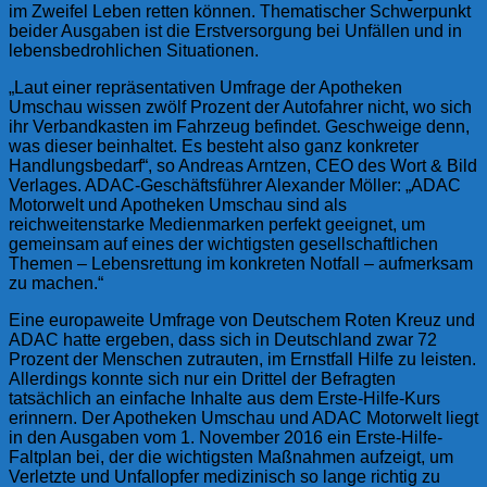
im Zweifel Leben retten können. Thematischer Schwerpunkt
beider Ausgaben ist die Erstversorgung bei Unfällen und in
lebensbedrohlichen Situationen.
„Laut einer repräsentativen Umfrage der Apotheken
Umschau wissen zwölf Prozent der Autofahrer nicht, wo sich
ihr Verbandkasten im Fahrzeug befindet. Geschweige denn,
was dieser beinhaltet. Es besteht also ganz konkreter
Handlungsbedarf“, so Andreas Arntzen, CEO des Wort & Bild
Verlages. ADAC-Geschäftsführer Alexander Möller: „ADAC
Motorwelt und Apotheken Umschau sind als
reichweitenstarke Medienmarken perfekt geeignet, um
gemeinsam auf eines der wichtigsten gesellschaftlichen
Themen – Lebensrettung im konkreten Notfall – aufmerksam
zu machen.“
Eine europaweite Umfrage von Deutschem Roten Kreuz und
ADAC hatte ergeben, dass sich in Deutschland zwar 72
Prozent der Menschen zutrauten, im Ernstfall Hilfe zu leisten.
Allerdings konnte sich nur ein Drittel der Befragten
tatsächlich an einfache Inhalte aus dem Erste-Hilfe-Kurs
erinnern. Der Apotheken Umschau und ADAC Motorwelt liegt
in den Ausgaben vom 1. November 2016 ein Erste-Hilfe-
Faltplan bei, der die wichtigsten Maßnahmen aufzeigt, um
Verletzte und Unfallopfer medizinisch so lange richtig zu