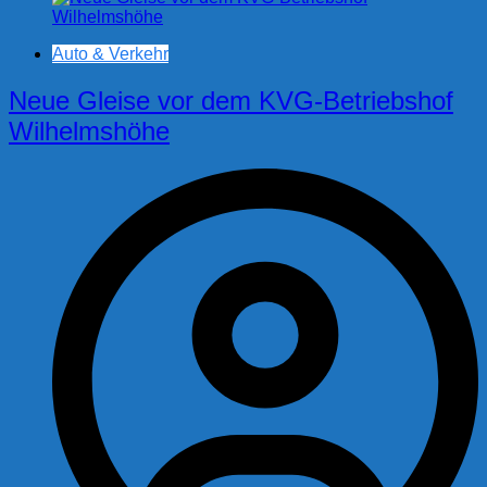
Auto & Verkehr
Neue Gleise vor dem KVG-Betriebshof
Wilhelmshöhe