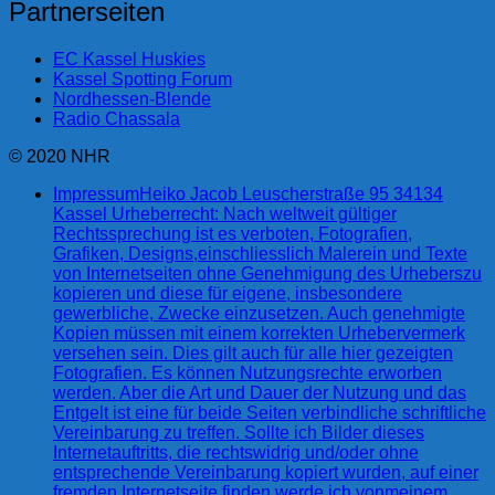
Partnerseiten
EC Kassel Huskies
Kassel Spotting Forum
Nordhessen-Blende
Radio Chassala
© 2020 NHR
Impressum
Heiko Jacob Leuscherstraße 95 34134
Kassel Urheberrecht: Nach weltweit gültiger
Rechtssprechung ist es verboten, Fotografien,
Grafiken, Designs,einschliesslich Malerein und Texte
von Internetseiten ohne Genehmigung des Urheberszu
kopieren und diese für eigene, insbesondere
gewerbliche, Zwecke einzusetzen. Auch genehmigte
Kopien müssen mit einem korrekten Urhebervermerk
versehen sein. Dies gilt auch für alle hier gezeigten
Fotografien. Es können Nutzungsrechte erworben
werden. Aber die Art und Dauer der Nutzung und das
Entgelt ist eine für beide Seiten verbindliche schriftliche
Vereinbarung zu treffen. Sollte ich Bilder dieses
Internetauftritts, die rechtswidrig und/oder ohne
entsprechende Vereinbarung kopiert wurden, auf einer
fremden Internetseite finden,werde ich vonmeinem