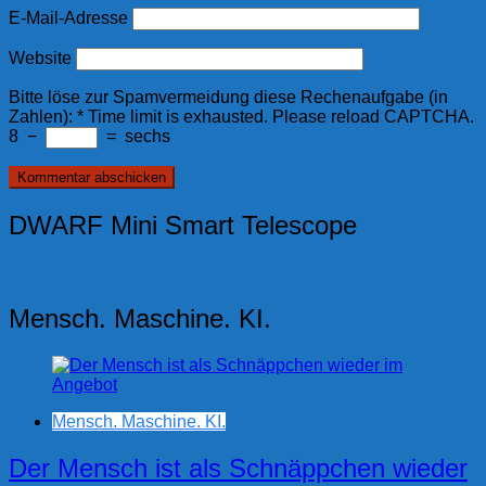
E-Mail-Adresse
Website
Bitte löse zur Spamvermeidung diese Rechenaufgabe (in
Zahlen):
*
Time limit is exhausted. Please reload CAPTCHA.
8
−
=
sechs
DWARF Mini Smart Telescope
Mensch. Maschine. KI.
Mensch. Maschine. KI.
Der Mensch ist als Schnäppchen wieder