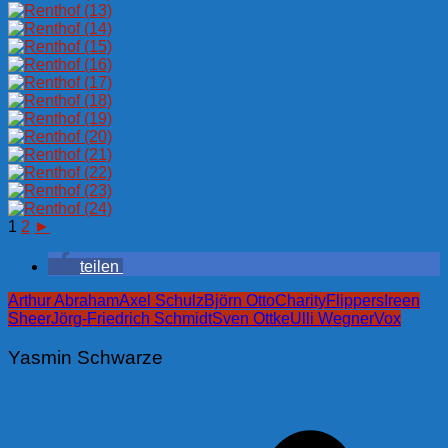
1
2
►
teilen
Arthur Abraham
Axel Schulz
Björn Otto
Charity
Flippers
Ireen
Sheer
Jörg-Friedrich Schmidt
Sven Ottke
Ulli Wegner
Vox
Yasmin Schwarze
Beitragsnavigation