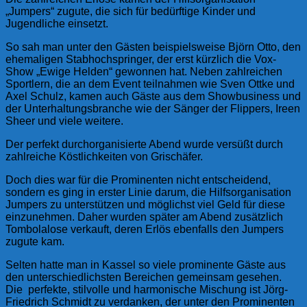
„Jumpers“ zugute, die sich für bedürftige Kinder und
Jugendliche einsetzt.
So sah man unter den Gästen beispielsweise Björn Otto, den
ehemaligen
Stabhochspringer, der erst kürzlich die Vox-
Show „Ewige Helden“ gewonnen hat. Neben zahlreichen
Sportlern, die an dem Event teilnahmen wie Sven Ottke und
Axel Schulz, kamen auch Gäste aus dem Showbusiness und
der Unterhaltungsbranche wie der Sänger der Flippers, Ireen
Sheer und viele weitere.
Der perfekt durchorganisierte Abend wurde versüßt durch
zahlreiche Köstlichkeiten von Grischäfer.
Doch dies war für die Prominenten nicht entscheidend,
sondern es ging in erster Linie darum, die Hilfsorganisation
Jumpers zu unterstützen und möglichst viel Geld für diese
einzunehmen. Daher wurden später am Abend zusätzlich
Tombolalose verkauft, deren Erlös ebenfalls den Jumpers
zugute kam.
Selten hatte man in Kassel so viele prominente Gäste aus
den unterschiedlichsten Bereichen gemeinsam gesehen.
Die perfekte, stilvolle und harmonische Mischung ist Jörg-
Friedrich Schmidt zu verdanken, der unter den Prominenten