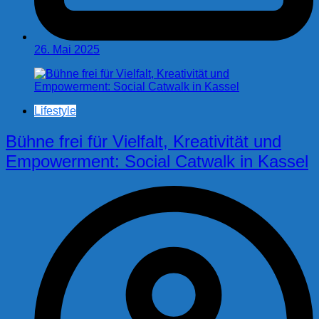
26. Mai 2025
Lifestyle
Bühne frei für Vielfalt, Kreativität und
Empowerment: Social Catwalk in Kassel