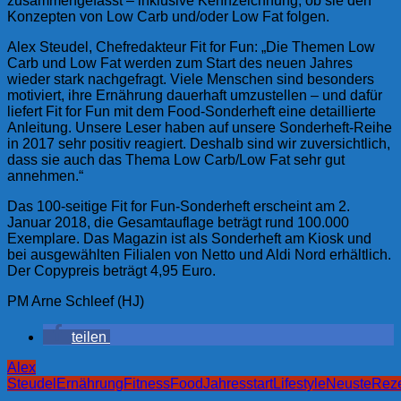
zusammengefasst – inklusive Kennzeichnung, ob sie den
Konzepten von Low Carb und/oder Low Fat folgen.
Alex Steudel, Chefredakteur Fit for Fun: „Die Themen Low
Carb und Low Fat werden zum Start des neuen Jahres
wieder stark nachgefragt. Viele Menschen sind besonders
motiviert, ihre Ernährung dauerhaft umzustellen – und dafür
liefert Fit for Fun mit dem Food-Sonderheft eine detaillierte
Anleitung. Unsere Leser haben auf unsere Sonderheft-Reihe
in 2017 sehr positiv reagiert. Deshalb sind wir zuversichtlich,
dass sie auch das Thema Low Carb/Low Fat sehr gut
annehmen.“
Das 100-seitige Fit for Fun-Sonderheft erscheint am 2.
Januar 2018, die Gesamtauflage beträgt rund 100.000
Exemplare. Das Magazin ist als Sonderheft am Kiosk und
bei ausgewählten Filialen von Netto und Aldi Nord erhältlich.
Der Copypreis beträgt 4,95 Euro.
PM Arne Schleef (HJ)
teilen
Alex
Steudel
Ernährung
Fitness
Food
Jahresstart
Lifestyle
Neuste
Rez