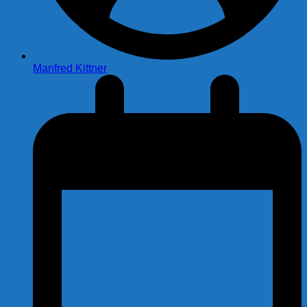
Manfred Kittner