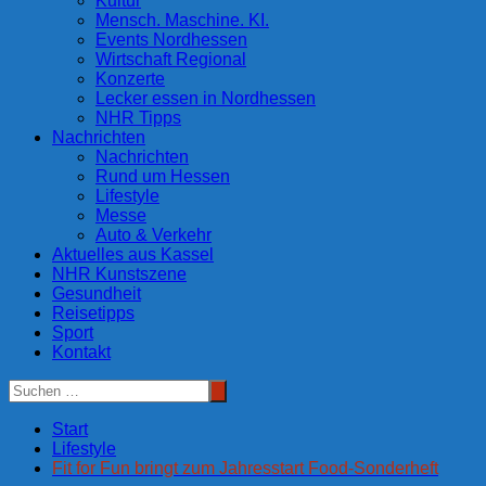
Kultur
Mensch. Maschine. KI.
Events Nordhessen
Wirtschaft Regional
Konzerte
Lecker essen in Nordhessen
NHR Tipps
Nachrichten
Nachrichten
Rund um Hessen
Lifestyle
Messe
Auto & Verkehr
Aktuelles aus Kassel
NHR Kunstszene
Gesundheit
Reisetipps
Sport
Kontakt
Start
Lifestyle
Fit for Fun bringt zum Jahresstart Food-Sonderheft