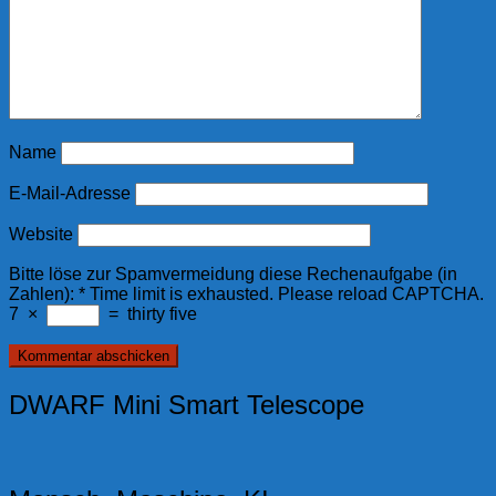
Name
E-Mail-Adresse
Website
Bitte löse zur Spamvermeidung diese Rechenaufgabe (in
Zahlen):
*
Time limit is exhausted. Please reload CAPTCHA.
7
×
=
thirty five
DWARF Mini Smart Telescope