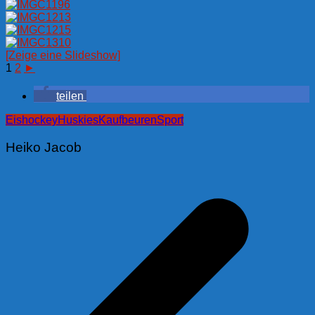
[Zeige eine Slideshow]
1
2
►
teilen
Eishockey
Huskies
Kaufbeuren
Sport
Heiko Jacob
Beitragsnavigation