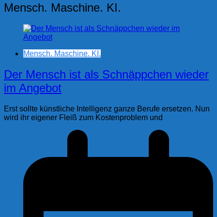
Mensch. Maschine. KI.
Mensch. Maschine. KI.
Der Mensch ist als Schnäppchen wieder
im Angebot
Erst sollte künstliche Intelligenz ganze Berufe ersetzen. Nun
wird ihr eigener Fleiß zum Kostenproblem und