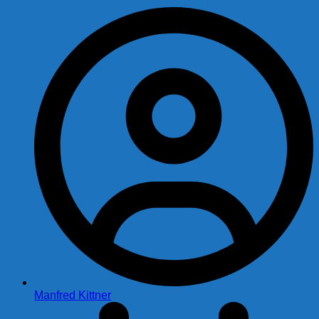
Manfred Kittner