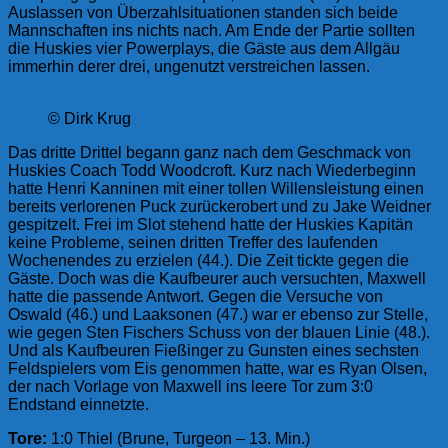
Auslassen von Überzahlsituationen standen sich beide
Mannschaften ins nichts nach. Am Ende der Partie sollten
die Huskies vier Powerplays, die Gäste aus dem Allgäu
immerhin derer drei, ungenutzt verstreichen lassen.
© Dirk Krug
Das dritte Drittel begann ganz nach dem Geschmack von
Huskies Coach Todd Woodcroft. Kurz nach Wiederbeginn
hatte Henri Kanninen mit einer tollen Willensleistung einen
bereits verlorenen Puck zurückerobert und zu Jake Weidner
gespitzelt. Frei im Slot stehend hatte der Huskies Kapitän
keine Probleme, seinen dritten Treffer des laufenden
Wochenendes zu erzielen (44.). Die Zeit tickte gegen die
Gäste. Doch was die Kaufbeurer auch versuchten, Maxwell
hatte die passende Antwort. Gegen die Versuche von
Oswald (46.) und Laaksonen (47.) war er ebenso zur Stelle,
wie gegen Sten Fischers Schuss von der blauen Linie (48.).
Und als Kaufbeuren Fießinger zu Gunsten eines sechsten
Feldspielers vom Eis genommen hatte, war es Ryan Olsen,
der nach Vorlage von Maxwell ins leere Tor zum 3:0
Endstand einnetzte.
Tore:
1:0 Thiel (Brune, Turgeon – 13. Min.)