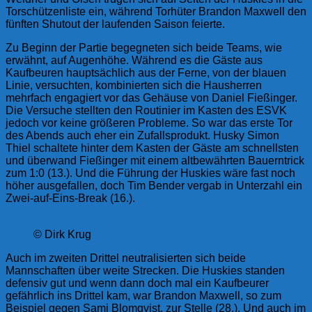
Torschützenliste ein, während Torhüter Brandon Maxwell den
fünften Shutout der laufenden Saison feierte.
Zu Beginn der Partie begegneten sich beide Teams, wie
erwähnt, auf Augenhöhe. Während es die Gäste aus
Kaufbeuren hauptsächlich aus der Ferne, von der blauen
Linie, versuchten, kombinierten sich die Hausherren
mehrfach engagiert vor das Gehäuse von Daniel Fießinger.
Die Versuche stellten den Routinier im Kasten des ESVK
jedoch vor keine größeren Probleme. So war das erste Tor
des Abends auch eher ein Zufallsprodukt. Husky Simon
Thiel schaltete hinter dem Kasten der Gäste am schnellsten
und überwand Fießinger mit einem altbewährten Bauerntrick
zum 1:0 (13.). Und die Führung der Huskies wäre fast noch
höher ausgefallen, doch Tim Bender vergab in Unterzahl ein
Zwei-auf-Eins-Break (16.).
© Dirk Krug
Auch im zweiten Drittel neutralisierten sich beide
Mannschaften über weite Strecken. Die Huskies standen
defensiv gut und wenn dann doch mal ein Kaufbeurer
gefährlich ins Drittel kam, war Brandon Maxwell, so zum
Beispiel gegen Sami Blomqvist, zur Stelle (28.). Und auch im