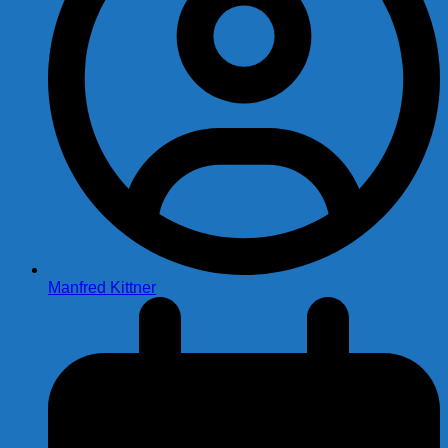
Manfred Kittner