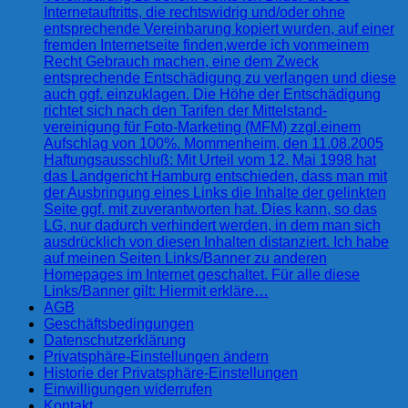
Internetauftritts, die rechtswidrig und/oder ohne
entsprechende Vereinbarung kopiert wurden, auf einer
fremden Internetseite finden,werde ich vonmeinem
Recht Gebrauch machen, eine dem Zweck
entsprechende Entschädigung zu verlangen und diese
auch ggf. einzuklagen. Die Höhe der Entschädigung
richtet sich nach den Tarifen der Mittelstand-
vereinigung für Foto-Marketing (MFM) zzgl.einem
Aufschlag von 100%. Mommenheim, den 11.08.2005
Haftungsausschluß: Mit Urteil vom 12. Mai 1998 hat
das Landgericht Hamburg entschieden, dass man mit
der Ausbringung eines Links die Inhalte der gelinkten
Seite ggf. mit zuverantworten hat. Dies kann, so das
LG, nur dadurch verhindert werden, in dem man sich
ausdrücklich von diesen Inhalten distanziert. Ich habe
auf meinen Seiten Links/Banner zu anderen
Homepages im Internet geschaltet. Für alle diese
Links/Banner gilt: Hiermit erkläre…
AGB
Geschäftsbedingungen
Datenschutzerklärung
Privatsphäre-Einstellungen ändern
Historie der Privatsphäre-Einstellungen
Einwilligungen widerrufen
Kontakt