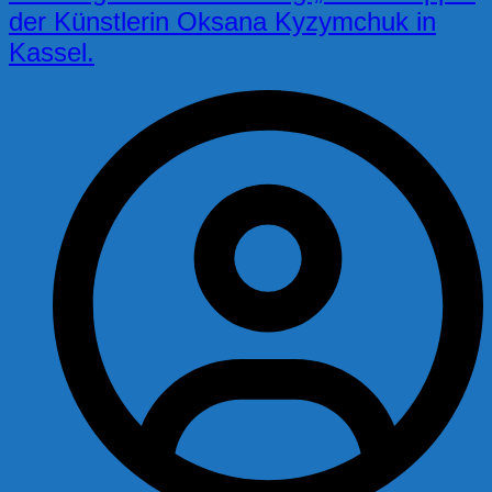
der Künstlerin Oksana Kyzymchuk in
Kassel.