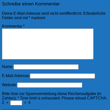
Schreibe einen Kommentar
Deine E-Mail-Adresse wird nicht veröffentlicht.
Erforderliche
Felder sind mit
*
markiert
Kommentar
*
Name
E-Mail-Adresse
Website
Bitte löse zur Spamvermeidung diese Rechenaufgabe (in
Zahlen):
*
Time limit is exhausted. Please reload CAPTCHA.
2
+
=
4