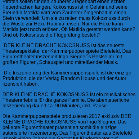
Piraten sollen für den Zauberer Ziegenbart einen echten
Feuerdrachen fangen. Kokosnuss ist in Gefahr und seine
Freundin Matilda wird vom Zauberer Ziegenbart in einen
Stein verwandelt. Um sie zu retten muss Kokosnuss durch
die Wüste zur Hexe Rubinia reisen. Nur die Hexe kann
Matilda jetzt noch erlösen. Ob Matilda gerettet werden kann?
Und ob Kokosnuss die Flugprüfung besteht?
DER KLEINE DRACHE KOKOSNUSS ist das neueste
Theaterspektakel der Kammerpuppenspiele Bielefeld. Das
Figurentheater inszeniert Ingo Siegner´s Bestseller mit
großen Figuren, Schauspiel und mitreißender Musik.
Die Inszenierung der Kammerpuppenspiele ist die einzige
Produktion, die der Verlag Random House und der Autor
lizensiert haben.
DER KLEINE DRACHE KOKOSNUSS ist ein musikalisches
Theatererlebnis für die ganze Familie. Die abenteuerliche
Inszenierung dauert ca. 90 Minuten, inkl. Pause.
Die Kammerpuppenspiele produzieren 2017 exklusiv DER
KLEINE DRACHE KOKOSNUSS von Ingo Siegner. Das
beliebte Figurentheater präsentiert somit die einzige
autorisierte Inszenierung. Das Figurentheater aus Bielefeld
ist seit vielen Jahren ein Garant für Kindertheater auf