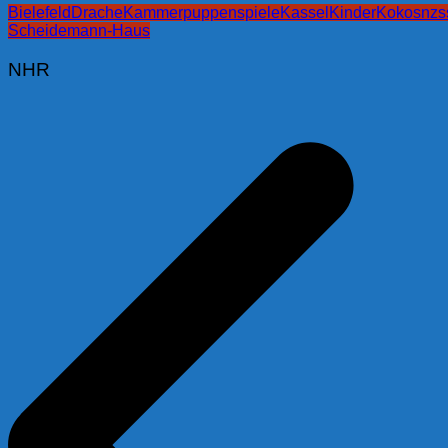
Bielefeld
Drache
Kammerpuppenspiele
Kassel
Kinder
Kokosnzs
Scheidemann-Haus
NHR
Beitragsnavigation