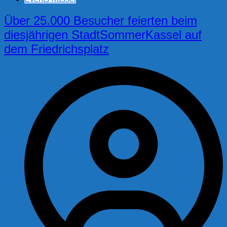
Über 25.000 Besucher feierten beim
diesjährigen StadtSommerKassel auf
dem Friedrichsplatz