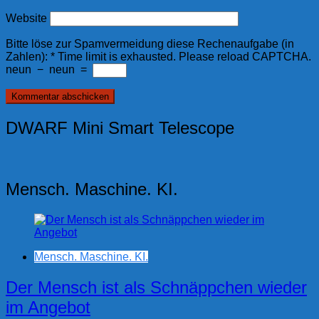
Website
Bitte löse zur Spamvermeidung diese Rechenaufgabe (in
Zahlen):
*
Time limit is exhausted. Please reload CAPTCHA.
neun
−
neun
=
DWARF Mini Smart Telescope
Mensch. Maschine. KI.
Mensch. Maschine. KI.
Der Mensch ist als Schnäppchen wieder
im Angebot