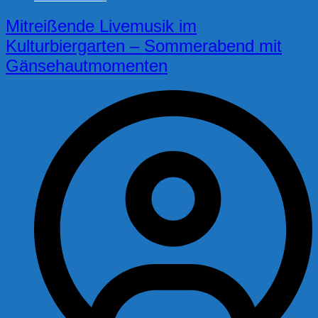
Mitreißende Livemusik im
Kulturbiergarten – Sommerabend mit
Gänsehautmomenten