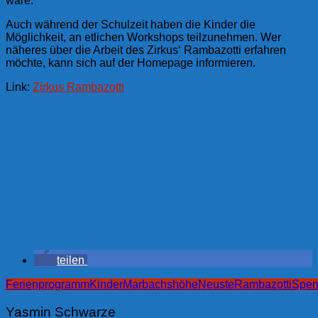
wäre.
Auch während der Schulzeit haben die Kinder die
Möglichkeit, an etlichen Workshops teilzunehmen. Wer
näheres über die Arbeit des Zirkus‘ Rambazotti erfahren
möchte, kann sich auf der Homepage informieren.
Link:
Zirkus Rambazotti
teilen
Ferienprogramm
Kinder
Marbachshöhe
Neuste
Rambazotti
Spe
Yasmin Schwarze