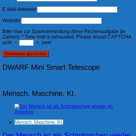
E-Mail-Adresse
Website
Bitte löse zur Spamvermeidung diese Rechenaufgabe (in
Zahlen):
*
Time limit is exhausted. Please reload CAPTCHA.
acht
−
=
zwei
DWARF Mini Smart Telescope
Mensch. Maschine. KI.
Mensch. Maschine. KI.
Der Mensch ist als Schnäppchen wieder