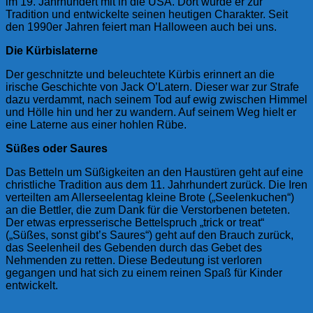
im 19. Jahrhundert mit in die USA. Dort wurde er zur
Tradition und entwickelte seinen heutigen Charakter. Seit
den 1990er Jahren feiert man Halloween auch bei uns.
Die Kürbislaterne
Der geschnitzte und beleuchtete Kürbis erinnert an die
irische Geschichte von Jack O’Latern. Dieser war zur Strafe
dazu verdammt, nach seinem Tod auf ewig zwischen Himmel
und Hölle hin und her zu wandern. Auf seinem Weg hielt er
eine Laterne aus einer hohlen Rübe.
Süßes oder Saures
Das Betteln um Süßigkeiten an den Haustüren geht auf eine
christliche Tradition aus dem 11. Jahrhundert zurück. Die Iren
verteilten am Allerseelentag kleine Brote („Seelenkuchen“)
an die Bettler, die zum Dank für die Verstorbenen beteten.
Der etwas erpresserische Bettelspruch „trick or treat“
(„Süßes, sonst gibt’s Saures“) geht auf den Brauch zurück,
das Seelenheil des Gebenden durch das Gebet des
Nehmenden zu retten. Diese Bedeutung ist verloren
gegangen und hat sich zu einem reinen Spaß für Kinder
entwickelt.