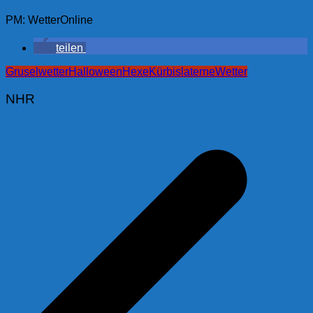
PM: WetterOnline
teilen
Gruselwetter
Halloween
Hexe
Kürbislaterne
Wetter
NHR
Beitragsnavigation