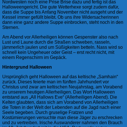
Nordwesten noch eine Prise Brise dazu und fertig ist das
Halloweengericht. Die gute Wetterhexe sorgt zudem dafür,
dass die Suppe bis Anfang November nicht ausgeht und der
Kessel immer gefüllt bleibt. Ob uns ihre Widersacherinnen
dann eine ganz andere Suppe einbrocken, steht noch in den
Sternen.
Am Abend vor Allerheiligen können Gespenster also nach
Lust und Laune durch die Straßen schweben, rasseln,
jämmerlich jaulen und um Süßigkeiten betteln. Nass wird so
schnell kein Ungeheuer oder Geist – erst recht nicht, mit
einem Regenschirm im Gepäck.
Hintergrund Halloween
Ursprünglich geht Halloween auf das keltische „Samhain“
zurück. Dieses feierte man im fünften Jahrhundert vor
Christus und zwar am keltischen Neujahrstag, am Vorabend
zu unserem heutigen Allerheiligen. Das Wort Halloween
entstand aus „All Hallows Eve“ (Allerheiligen Abend). Die
Kelten glaubten, dass sich am Vorabend von Allerheiligen
die Toten in der Welt der Lebenden auf die Jagd nach einer
Seele begeben. Durch gruselige Fratzen und
Kostümierungen versuchte man diese Jäger zu erschrecken
und zu vertreiben. Irische Auswanderer nahmen den Brauch