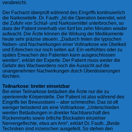
verabreicht.
Der Facharzt überprüft während des Eingriffs kontinuierlich
die Narkosetiefe. Dr. Fauth: „Ist die Operation beendet, wird
die Zufuhr von Schlaf- und Narkosemittel unterbrochen, so
dass der Patient innerhalb von fünf bis zehn Minuten wieder
aufwacht. Die Ärzte können die Wirkung der Medikamente
heute sehr präzise steuern. „Dadurch treten die typischen
Neben- und Nachwirkungen einer Vollnarkose wie Übelkeit
und Erbrechen nur noch selten auf. Ein verfrühtes oder zu
spätes Erwachen des Patienten kann ausgeschlossen
werden“, erklärt der Experte. Der Patient muss weder die
Gefahr des Wachwerdens noch die Aussicht auf die
unangenehmen Nachwirkungen durch Überdosierungen
fürchten.
Teilnarkose: breiter einsetzbar
Bei einer Teilnarkose betäuben die Ärzte nur die zu
operierende Körperstelle. Der Patient ist also während des
Eingriffs bei Bewusstsein – aber schmerzfrei. Das ist oft
weniger belastend als eine Vollnarkose. „Unterschieden
werden Betäubungen in direkter Nachbarschaft des
Rückenmarks sowie örtliche Blockaden einzelner
Nervengeflechte, etwa am Arm“, erklärt Dr. Fauth. „Beide
Techniken sind inzwischen ausgefeilt. So stehen den