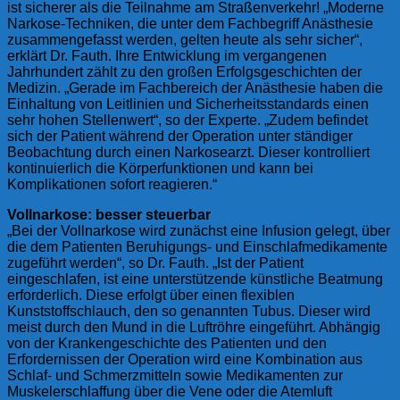
ist sicherer als die Teilnahme am Straßenverkehr! „Moderne
Narkose-Techniken, die unter dem Fachbegriff Anästhesie
zusammengefasst werden, gelten heute als sehr sicher“,
erklärt Dr. Fauth. Ihre Entwicklung im vergangenen
Jahrhundert zählt zu den großen Erfolgsgeschichten der
Medizin. „Gerade im Fachbereich der Anästhesie haben die
Einhaltung von Leitlinien und Sicherheitsstandards einen
sehr hohen Stellenwert“, so der Experte. „Zudem befindet
sich der Patient während der Operation unter ständiger
Beobachtung durch einen Narkosearzt. Dieser kontrolliert
kontinuierlich die Körperfunktionen und kann bei
Komplikationen sofort reagieren.“
Vollnarkose: besser steuerbar
„Bei der Vollnarkose wird zunächst eine Infusion gelegt, über
die dem Patienten Beruhigungs- und Einschlafmedikamente
zugeführt werden“, so Dr. Fauth. „Ist der Patient
eingeschlafen, ist eine unterstützende künstliche Beatmung
erforderlich. Diese erfolgt über einen flexiblen
Kunststoffschlauch, den so genannten Tubus. Dieser wird
meist durch den Mund in die Luftröhre eingeführt. Abhängig
von der Krankengeschichte des Patienten und den
Erfordernissen der Operation wird eine Kombination aus
Schlaf- und Schmerzmitteln sowie Medikamenten zur
Muskelerschlaffung über die Vene oder die Atemluft