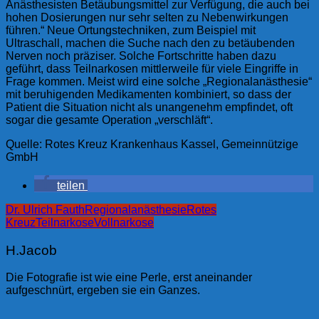
Anästhesisten Betäubungsmittel zur Verfügung, die auch bei
hohen Dosierungen nur sehr selten zu Nebenwirkungen
führen.“ Neue Ortungstechniken, zum Beispiel mit
Ultraschall, machen die Suche nach den zu betäubenden
Nerven noch präziser. Solche Fortschritte haben dazu
geführt, dass Teilnarkosen mittlerweile für viele Eingriffe in
Frage kommen. Meist wird eine solche „Regionalanästhesie“
mit beruhigenden Medikamenten kombiniert, so dass der
Patient die Situation nicht als unangenehm empfindet, oft
sogar die gesamte Operation „verschläft“.
Quelle: Rotes Kreuz Krankenhaus Kassel, Gemeinnützige
GmbH
teilen
Dr. Ulrich Fauth
Regionalanästhesie
Rotes
Kreuz
Teilnarkose
Vollnarkose
H.Jacob
Die Fotografie ist wie eine Perle, erst aneinander
aufgeschnürt, ergeben sie ein Ganzes.
Beitragsnavigation