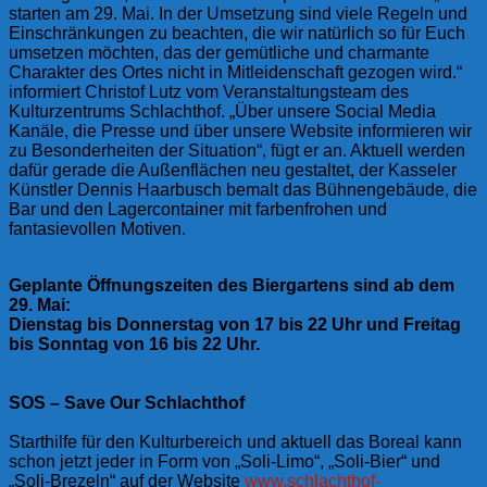
starten am 29. Mai. In der Umsetzung sind viele Regeln und
Einschränkungen zu beachten, die wir natürlich so für Euch
umsetzen möchten, das der gemütliche und charmante
Charakter des Ortes nicht in Mitleidenschaft gezogen wird.“
informiert Christof Lutz vom Veranstaltungsteam des
Kulturzentrums Schlachthof. „Über unsere Social Media
Kanäle, die Presse und über unsere Website informieren wir
zu Besonderheiten der Situation“, fügt er an. Aktuell werden
dafür gerade die Außenflächen neu gestaltet, der Kasseler
Künstler Dennis Haarbusch bemalt das Bühnengebäude, die
Bar und den Lagercontainer mit farbenfrohen und
fantasievollen Motiven.
Geplante Öffnungszeiten des Biergartens sind ab dem
29. Mai:
Dienstag bis Donnerstag von 17 bis 22 Uhr und Freitag
bis Sonntag von 16 bis 22 Uhr.
SOS – Save Our Schlachthof
Starthilfe für den Kulturbereich und aktuell das Boreal kann
schon jetzt jeder in Form von „Soli-Limo“, „Soli-Bier“ und
„Soli-Brezeln“ auf der Website
www.schlachthof-