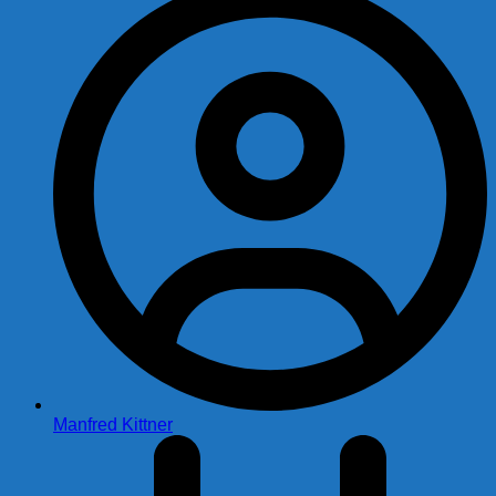
Manfred Kittner