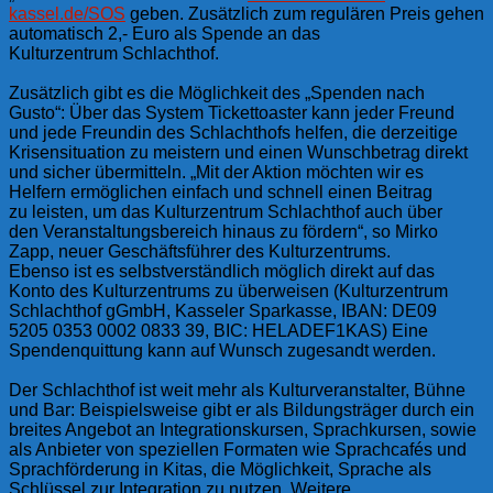
kassel.de/SOS
geben. Zusätzlich zum regulären Preis gehen
automatisch 2,- Euro als Spende an das
Kulturzentrum Schlachthof.
Zusätzlich gibt es die Möglichkeit des „Spenden nach
Gusto“: Über das System Tickettoaster kann jeder Freund
und jede Freundin des Schlachthofs helfen, die derzeitige
Krisensituation zu meistern und einen Wunschbetrag direkt
und sicher übermitteln. „Mit der Aktion möchten wir es
Helfern ermöglichen einfach und schnell einen Beitrag
zu leisten, um das Kulturzentrum Schlachthof auch über
den Veranstaltungsbereich hinaus zu fördern“, so Mirko
Zapp, neuer Geschäftsführer des Kulturzentrums.
Ebenso ist es selbstverständlich möglich direkt auf das
Konto des Kulturzentrums zu überweisen (Kulturzentrum
Schlachthof gGmbH, Kasseler Sparkasse, IBAN: DE09
5205 0353 0002 0833 39, BIC: HELADEF1KAS) Eine
Spendenquittung kann auf Wunsch zugesandt werden.
Der Schlachthof ist weit mehr als Kulturveranstalter, Bühne
und Bar: Beispielsweise gibt er als Bildungsträger durch ein
breites Angebot an Integrationskursen, Sprachkursen, sowie
als Anbieter von speziellen Formaten wie Sprachcafés und
Sprachförderung in Kitas, die Möglichkeit, Sprache als
Schlüssel zur Integration zu nutzen. Weitere