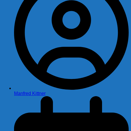
Manfred Kittner