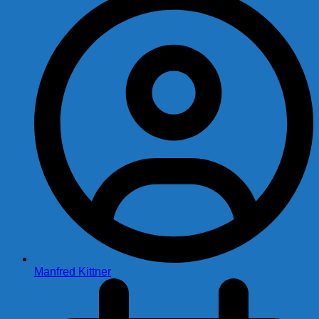
Manfred Kittner