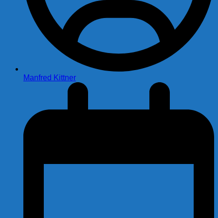
Manfred Kittner