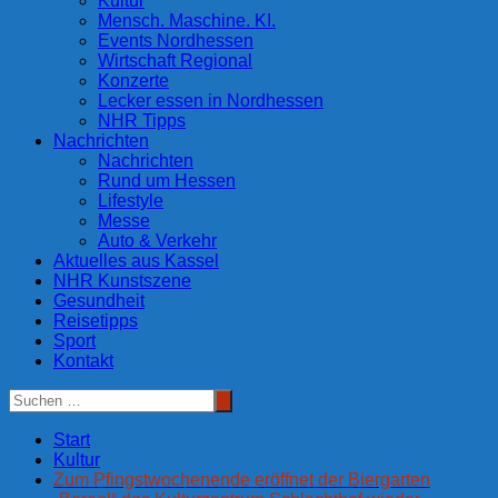
Kultur
Mensch. Maschine. KI.
Events Nordhessen
Wirtschaft Regional
Konzerte
Lecker essen in Nordhessen
NHR Tipps
Nachrichten
Nachrichten
Rund um Hessen
Lifestyle
Messe
Auto & Verkehr
Aktuelles aus Kassel
NHR Kunstszene
Gesundheit
Reisetipps
Sport
Kontakt
Start
Kultur
Zum Pfingstwochenende eröffnet der Biergarten