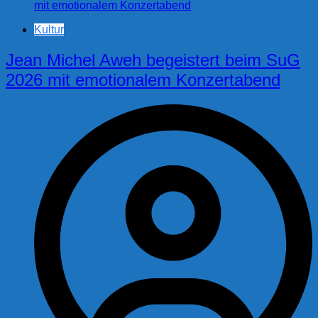
Kultur
Jean Michel Aweh begeistert beim SuG
2026 mit emotionalem Konzertabend