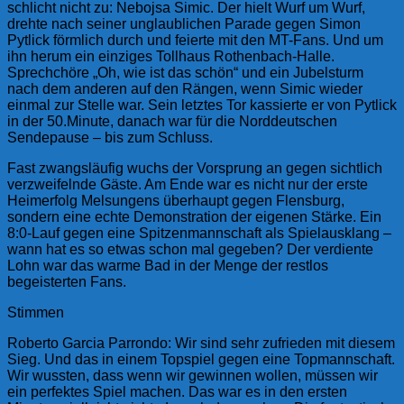
schlicht nicht zu: Nebojsa Simic. Der hielt Wurf um Wurf,
drehte nach seiner unglaublichen Parade gegen Simon
Pytlick förmlich durch und feierte mit den MT-Fans. Und um
ihn herum ein einziges Tollhaus Rothenbach-Halle.
Sprechchöre „Oh, wie ist das schön“ und ein Jubelsturm
nach dem anderen auf den Rängen, wenn Simic wieder
einmal zur Stelle war. Sein letztes Tor kassierte er von Pytlick
in der 50.Minute, danach war für die Norddeutschen
Sendepause – bis zum Schluss.
Fast zwangsläufig wuchs der Vorsprung an gegen sichtlich
verzweifelnde Gäste. Am Ende war es nicht nur der erste
Heimerfolg Melsungens überhaupt gegen Flensburg,
sondern eine echte Demonstration der eigenen Stärke. Ein
8:0-Lauf gegen eine Spitzenmannschaft als Spielausklang –
wann hat es so etwas schon mal gegeben? Der verdiente
Lohn war das warme Bad in der Menge der restlos
begeisterten Fans.
Stimmen
Roberto Garcia Parrondo: Wir sind sehr zufrieden mit diesem
Sieg. Und das in einem Topspiel gegen eine Topmannschaft.
Wir wussten, dass wenn wir gewinnen wollen, müssen wir
ein perfektes Spiel machen. Das war es in den ersten