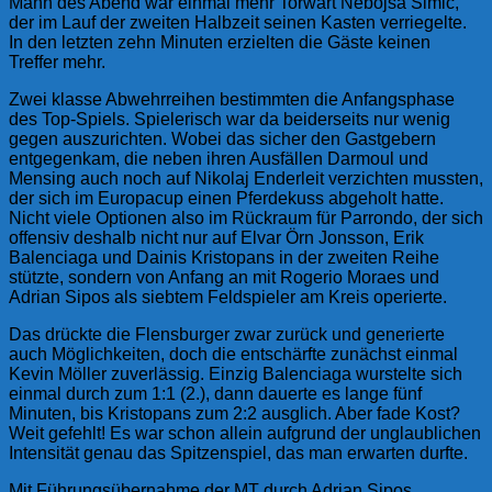
Mann des Abend war einmal mehr Torwart Nebojsa Simic,
der im Lauf der zweiten Halbzeit seinen Kasten verriegelte.
In den letzten zehn Minuten erzielten die Gäste keinen
Treffer mehr.
Zwei klasse Abwehrreihen bestimmten die Anfangsphase
des Top-Spiels. Spielerisch war da beiderseits nur wenig
gegen auszurichten. Wobei das sicher den Gastgebern
entgegenkam, die neben ihren Ausfällen Darmoul und
Mensing auch noch auf Nikolaj Enderleit verzichten mussten,
der sich im Europacup einen Pferdekuss abgeholt hatte.
Nicht viele Optionen also im Rückraum für Parrondo, der sich
offensiv deshalb nicht nur auf Elvar Örn Jonsson, Erik
Balenciaga und Dainis Kristopans in der zweiten Reihe
stützte, sondern von Anfang an mit Rogerio Moraes und
Adrian Sipos als siebtem Feldspieler am Kreis operierte.
Das drückte die Flensburger zwar zurück und generierte
auch Möglichkeiten, doch die entschärfte zunächst einmal
Kevin Möller zuverlässig. Einzig Balenciaga wurstelte sich
einmal durch zum 1:1 (2.), dann dauerte es lange fünf
Minuten, bis Kristopans zum 2:2 ausglich. Aber fade Kost?
Weit gefehlt! Es war schon allein aufgrund der unglaublichen
Intensität genau das Spitzenspiel, das man erwarten durfte.
Mit Führungsübernahme der MT durch Adrian Sipos,