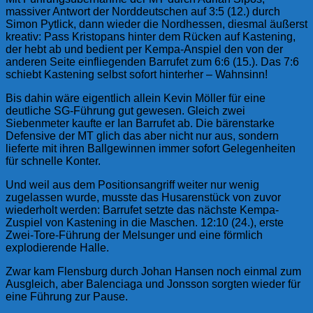
massiver Antwort der Norddeutschen auf 3:5 (12.) durch
Simon Pytlick, dann wieder die Nordhessen, diesmal äußerst
kreativ: Pass Kristopans hinter dem Rücken auf Kastening,
der hebt ab und bedient per Kempa-Anspiel den von der
anderen Seite einfliegenden Barrufet zum 6:6 (15.). Das 7:6
schiebt Kastening selbst sofort hinterher – Wahnsinn!
Bis dahin wäre eigentlich allein Kevin Möller für eine
deutliche SG-Führung gut gewesen. Gleich zwei
Siebenmeter kaufte er Ian Barrufet ab. Die bärenstarke
Defensive der MT glich das aber nicht nur aus, sondern
lieferte mit ihren Ballgewinnen immer sofort Gelegenheiten
für schnelle Konter.
Und weil aus dem Positionsangriff weiter nur wenig
zugelassen wurde, musste das Husarenstück von zuvor
wiederholt werden: Barrufet setzte das nächste Kempa-
Zuspiel von Kastening in die Maschen. 12:10 (24.), erste
Zwei-Tore-Führung der Melsunger und eine förmlich
explodierende Halle.
Zwar kam Flensburg durch Johan Hansen noch einmal zum
Ausgleich, aber Balenciaga und Jonsson sorgten wieder für
eine Führung zur Pause.