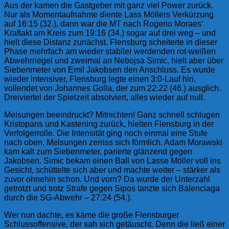
Aus der kamen die Gastgeber mit ganz viel Power zurück.
Nur als Momentaufnahme diente Lass Möllers Verkürzung
auf 16:15 (32.), dann war die MT nach Rogerio Moraes‘
Kraftakt am Kreis zum 19:16 (34.) sogar auf drei weg – und
hielt diese Distanz zunächst. Flensburg scheiterte in dieser
Phase mehrfach am wieder stabiler werdenden rot-weißen
Abwehrriegel und zweimal an Nebojsa Simic, hielt aber über
Siebenmeter von Emil Jakobsen den Anschluss. Es wurde
wieder intensiver, Flensburg legte einen 3:0-Lauf hin,
vollendet von Johannes Golla, der zum 22:22 (46.) ausglich.
Dreiviertel der Spielzeit absolviert, alles wieder auf null.
Melsungen beeindruckt? Mitnichten! Ganz schnell schlugen
Kristopans und Kastening zurück, hielten Flensburg in der
Verfolgerrolle. Die Intensität ging noch einmal eine Stufe
nach oben, Melsungen zerriss sich förmlich. Adam Morawski
kam kalt zum Siebenmeter, parierte glänzend gegen
Jakobsen. Simic bekam einen Ball von Lasse Möller voll ins
Gesicht, schüttelte sich aber und machte weiter – stärker als
zuvor ohnehin schon. Und vorn? Da wurde der Unterzahl
getrotzt und trotz Strafe gegen Sipos tanzte sich Balenciaga
durch die SG-Abwehr – 27:24 (54.).
Wer nun dachte, es käme die große Flensburger
Schlussoffensive, der sah sich getäuscht. Denn die ließ einer