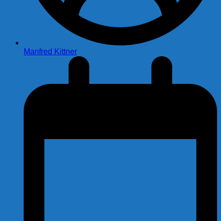
Manfred Kittner