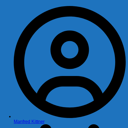
Manfred Kittner