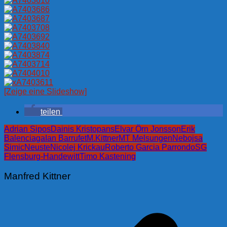
[Zeige eine Slideshow]
teilen
Adrian Sipos
Dainis Kristopans
Elvar Örn Jonsson
Erik
Balenciaga
Ian Barrufet
M.Kittner
MT Melsungen
Nebojsa
Simic
Neuste
Nicolej Krickau
Roberto Garcia Parrondo
SG
Flensburg-Handewitt
Timo Kastening
Manfred Kittner
Beitragsnavigation