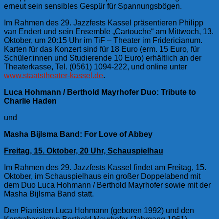
erneut sein sensibles Gespür für Spannungsbögen.
Im Rahmen des 29. Jazzfests Kassel präsentieren Philipp
van Endert und sein Ensemble „Cartouche“ am Mittwoch, 13.
Oktober, um 20:15 Uhr im TiF – Theater im Fridericianum.
Karten für das Konzert sind für 18 Euro (erm. 15 Euro, für
Schüler:innen und Studierende 10 Euro) erhältlich an der
Theaterkasse, Tel. (0561) 1094-222, und online unter
www.staatstheater-kassel.de
.
Luca Hohmann / Berthold Mayrhofer Duo:
Tribute to
Charlie Haden
und
Masha Bijlsma Band:
For Love of Abbey
Freitag, 15. Oktober, 20 Uhr, Schauspielhau
Im Rahmen des 29. Jazzfests Kassel findet am Freitag, 15.
Oktober, im Schauspielhaus ein großer Doppelabend mit
dem Duo Luca Hohmann / Berthold Mayrhofer sowie mit der
Masha Bijlsma Band statt.
Den Pianisten Luca Hohmann (geboren 1992) und den