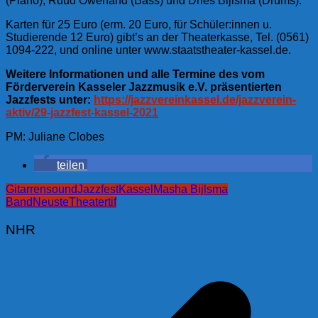
(Piano), Ruud Owehand (Bass) und Dries Bijlsma (Drums).
Karten für 25 Euro (erm. 20 Euro, für Schüler:innen u.
Studierende 12 Euro) gibt’s an der Theaterkasse, Tel. (0561)
1094-222, und online unter www.staatstheater-kassel.de.
Weitere Informationen und alle Termine des vom
Förderverein Kasseler Jazzmusik e.V. präsentierten
Jazzfests unter:
https://jazzvereinkassel.de/jazzverein-
aktiv/29-jazzfest-kassel-2021
PM: Juliane Clobes
teilen
Gitarrensound
Jazzfest
Kassel
Masha Bijlsma
Band
Neuste
Theater
tif
NHR
Beitragsnavigation