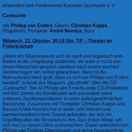
präsentiert vom Förderverein Kasseler Jazzmusik e. V.
Cartouche
mit:
Philipp van Endert
,
Gitarre;
Christian Kappe
,
Flügelhorn, Trompete;
André Nendza
,
Bass
Mittwoch, 13. Oktober, 20:15 Uhr, TiF – Theater im
Fridericianum
„Wenn ein Gitarrensound sich so sanft und organisch vom
Boden in die Umgebung ausbreitet, als wäre er nicht von
einem Menschen gespielt, sondern nach einem warmen
Sommerregen von selbst gewachsen, dann ist die
Wahrscheinlichkeit groß, dass es sich um Philipp van Endert
handelt“, schrieb das Magazin „Jazzthetik“ über die CD
„Cartouche“. Sie ist Philipp van Enderts erste CD-Produktion
seit fünf Jahren als Bandleader und präsentiert seine
zeitlosen Jazzkompositionen in einer außergewöhnlichen
Besetzung. Zusammen mit Trompeter Christian Kappe und
Bassist André Nendza hat er einen sehr intimen und
kammermusikalischem Sound gefunden, der wie ein
Vogelflug über die Ressourcen des Jazz-Erbes klingt, um
sich nun zu neuen Ufern aufzumachen. Dabei unterstreichen
Philipp van Enderts Gitarrenspiel und seine Arrangements