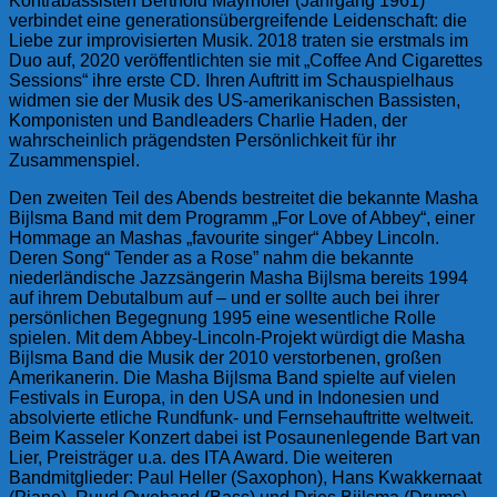
Kontrabassisten Berthold Mayrhofer (Jahrgang 1961)
verbindet eine generationsübergreifende Leidenschaft: die
Liebe zur improvisierten Musik. 2018 traten sie erstmals im
Duo auf, 2020 veröffentlichten sie mit „Coffee And Cigarettes
Sessions“ ihre erste CD
.
Ihren Auftritt im Schauspielhaus
widmen sie der Musik des US-amerikanischen Bassisten,
Komponisten und Bandleaders Charlie Haden, der
wahrscheinlich prägendsten Persönlichkeit für ihr
Zusammenspiel.
Den zweiten Teil des Abends bestreitet die bekannte Masha
Bijlsma Band mit dem Programm „For Love of Abbey“, einer
Hommage an Mashas „favourite singer“ Abbey Lincoln.
Deren Song“ Tender as a Rose” nahm die bekannte
niederländische Jazzsängerin Masha Bijlsma bereits 1994
auf ihrem Debutalbum auf – und er sollte auch bei ihrer
persönlichen Begegnung 1995 eine wesentliche Rolle
spielen. Mit dem Abbey-Lincoln-Projekt würdigt die Masha
Bijlsma Band die Musik der 2010 verstorbenen, großen
Amerikanerin. Die Masha Bijlsma Band spielte auf vielen
Festivals in Europa, in den USA und in Indonesien und
absolvierte etliche Rundfunk- und Fernsehauftritte weltweit.
Beim Kasseler Konzert dabei ist Posaunenlegende Bart van
Lier, Preisträger u.a. des ITA Award. Die weiteren
Bandmitglieder: Paul Heller (Saxophon), Hans Kwakkernaat